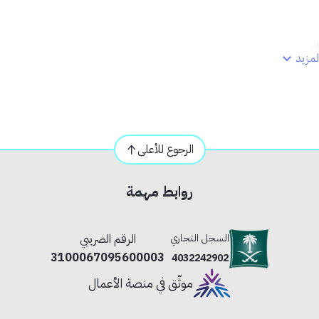
ن.
مزيد
الرجوع للأعلى
روابط مهمة
السجل التجاري
الرقم الضريبي
3100067095600003
4032242902
م وأداء كهربائي آمن للمكيفات.
موثّق في منصة الأعمال
 قدرة المكيف الكهربائي لحماية النظام الكهربائي بالكامل.