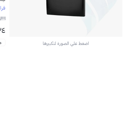
قرا
✨
ا
ر
٣٤
م
اضغط علي الصورة لتكبيرها
📦
🏠
مثا
للم
💡
احر