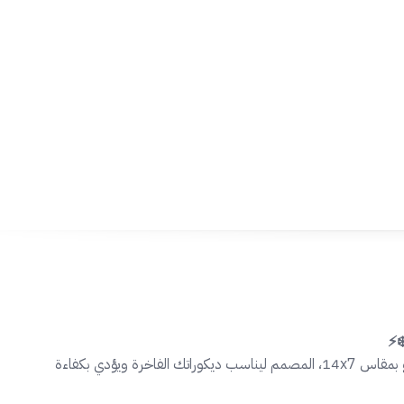
ية النظام الكهربائي بالكامل.
بمقاس 14x7، المصمم ليناسب ديكوراتك الفاخرة ويؤدي بكفاءة