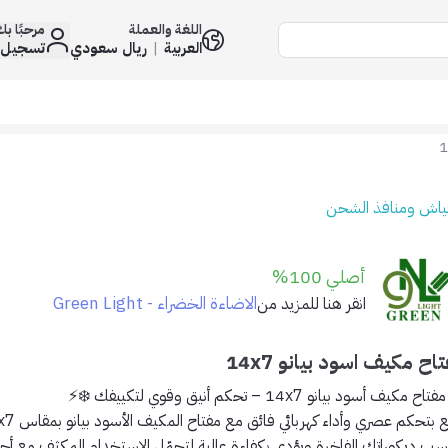
اللغة والعملة
مرحبًا ب
العربية
|
ريال سعودي
تسجيل 
فياش ومنافذ الشحن
أصلي 100%
الاضاءة الخضراء - Green Light
انقر هنا للمزيد من
اح مكيف اسود بيانو 14x7
مفتاح مكيف أسود بيانو 14x7 – تحكم أنيق وقوي لتكييفك ❄️⚡
ع بتحكم عصري وأداء كهربائي فائق مع
مفتاح المكيف الأسود بيانو
اسب ديكوراتك الفاخرة ويؤدي بكفاءة عالية لتحمّل الاستخدام المكثف مع أجه