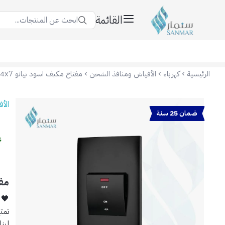
القائمة
ابحث عن المنتجات...
سنمار Sanmar
الرئيسية
كهرباء
الأفياش ومنافذ الشحن
مفتاح مكيف اسود بيانو 14x7
الأ
ضمان 25 سنة
مفت
🖤
تمت
لين