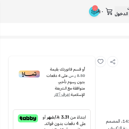
ك
٠
٠
الدخول
أو قسم فاتورتك بقيمة
8.50 ر.س
على
4
دفعات
بدون رسوم تأخير،
متوافقة مع الشريعة
الإسلامية
اعرف أكثر
بمقاس 14x7، المصمم
زة التكييف.