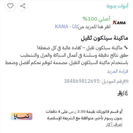
أدوات يدوية
أصلي 100%
كانا - KANA
انقر هنا للمزيد من
ماكينة سيلكون ثقيل
🔧 ماكينة سيلكون ثقيل – كفاءة عالية في كل ضغطة!
حقق نتائج دقيقة وسلسة في أعمال السباكة والعزل والتشطيب
باستخدام
ماكينة السيلكون الثقيل
. مصممة لتوفير تحكم أفضل وضغط
متوازن مع تحمل الاستخدام القوي والمتكرر.
قراءة المزيد
رقم الموديل :
384869812695
✅ المميزات:
١٤
🏗️
هيكل فولاذي متين
يتحمل الاستخدام المكثف
🤲
مقبض مريح
مغطى بطبقة مقاومة للانزلاق
🎯
ضغط متوازن ومتساوٍ
لتوزيع السيلكون بدقة
أو قسم فاتورتك بقيمة
3.50 ر.س
على
4
دفعات
⚙️
مناسبة لجميع عبوات السيليكون القياسية
280 مل
بدون رسوم تأخير، متوافقة مع الشريعة الإسلامية
🟡
لون أصفر واضح
يسهل إيجاده في موقع العمل
اعرف أكثر
📦 محتويات المنتج: