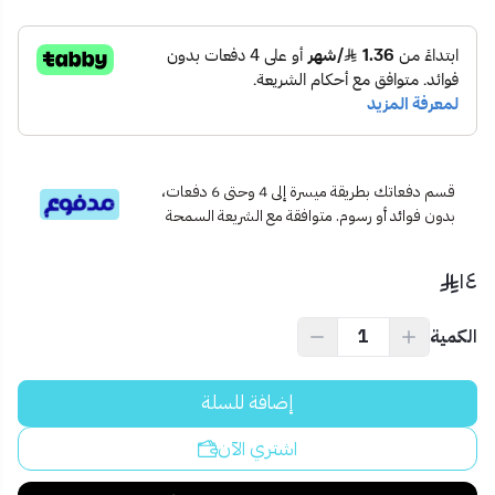
1 × ماكينة سيلكون ثقيل (معدن)
🎯 الاستخدام المثالي:
أعمال العزل والسباكة
تثبيت الزجاج والمرايا
تشطيبات السيلكون في الزوايا
الاستخدام في مشاريع DIY والنجارة
💡 نصيحة احترافية:
قسم دفعاتك بطريقة ميسرة إلى 4 وحتى 6 دفعات،
لأفضل أداء، قم بتنظيف رأس الماكينة بعد كل استخدام، واحرص على
بدون فوائد أو رسوم. متوافقة مع الشريعة السمحة
تخزينها في مكان جاف لتفادي الصدأ.
١٤
الكمية
إضافة للسلة
اشتري الآن