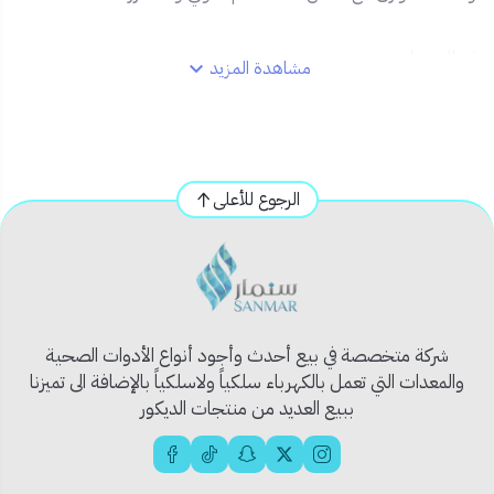
✅ المميزات:
مشاهدة المزيد
🏗️
هيكل فولاذي متين
يتحمل الاستخدام المكثف
🤲
مقبض مريح
مغطى بطبقة مقاومة للانزلاق
🎯
ضغط متوازن ومتساوٍ
لتوزيع السيلكون بدقة
⚙️
مناسبة لجميع عبوات السيليكون القياسية
280 مل
الرجوع للأعلى
🟡
لون أصفر واضح
يسهل إيجاده في موقع العمل
📦 محتويات المنتج:
1 × ماكينة سيلكون ثقيل (معدن)
شركة متخصصة في بيع أحدث وأجود أنواع الأدوات الصحية
🎯 الاستخدام المثالي:
والمعدات التي تعمل بالكهرباء سلكياً ولاسلكياً بالإضافة الى تميزنا
ببيع العديد من منتجات الديكور
أعمال العزل والسباكة
تثبيت الزجاج والمرايا
تشطيبات السيلكون في الزوايا