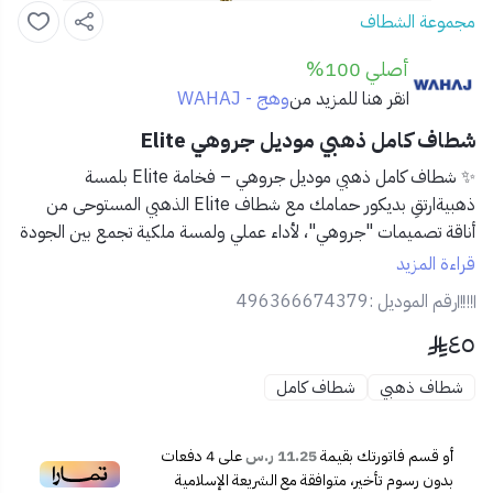
مجموعة الشطاف
أصلي 100%
وهج - WAHAJ
انقر هنا للمزيد من
شطاف كامل ذهبي موديل جروهي Elite
✨ شطاف كامل ذهبي موديل جروهي – فخامة Elite بلمسة
ذهبيةارتقِ بديكور حمامك مع
شطاف Elite الذهبي
المستوحى من
أناقة تصميمات "جروهي"، لأداء عملي ولمسة ملكية تجمع بين الجودة
والذوق الرفيع.
قراءة المزيد
رقم الموديل :
496366674379
✅ المميزات:
٤٥
🟡 تشطيب ذهبي أنيق يدوم طويلاً دون بهتان
🛠️ صناعة معدنية متينة مقاومة للصدأ والتآكل
شطاف ذهبي
شطاف كامل
💦 رشاش دقيق لتدفق ماء متوازن ومريح
🔘 زر ضغط مريح بقبضة مريحة
🧲 قاعدة تثبيت مصممة لتوفير ثبات مثالي
أو قسم فاتورتك بقيمة
11.25 ر.س
على
4
دفعات
🔩 سهل التركيب ومتوافق مع جميع توصيلات المياه
بدون رسوم تأخير، متوافقة مع الشريعة الإسلامية