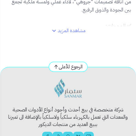
من أناقة تصميمات "جروهي"، لأداء عملي ولمسة ملكية تجمع
بين الجودة والذوق الرفيع.
✅ المميزات:
مشاهدة المزيد
🟡 تشطيب ذهبي أنيق يدوم طويلاً دون بهتان
🛠️ صناعة معدنية متينة مقاومة للصدأ والتآكل
💦 رشاش دقيق لتدفق ماء متوازن ومريح
🔘 زر ضغط مريح بقبضة مريحة
الرجوع للأعلى
🧲 قاعدة تثبيت مصممة لتوفير ثبات مثالي
🔩 سهل التركيب ومتوافق مع جميع توصيلات المياه
📦 محتويات المنتج:
راس شطاف ذهبي
شركة متخصصة في بيع أحدث وأجود أنواع الأدوات الصحية
لي مرن بنفس اللون
والمعدات التي تعمل بالكهرباء سلكياً ولاسلكياً بالإضافة الى تميزنا
قاعدة تثبيت جدارية متناسقة
ببيع العديد من منتجات الديكور
جميع الإكسسوارات اللازمة للتركيب