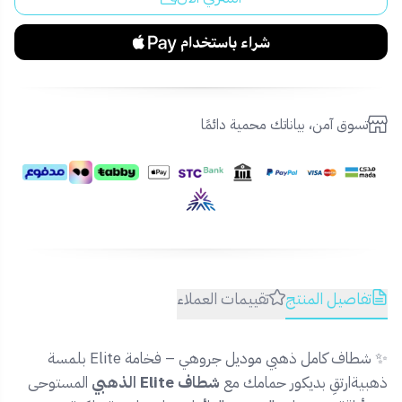
تسوق آمن، بياناتك محمية دائمًا
تفاصيل المنتج
تقييمات العملاء
✨ شطاف كامل ذهبي موديل جروهي – فخامة Elite بلمسة
ذهبيةارتقِ بديكور حمامك مع
شطاف Elite الذهبي
المستوحى