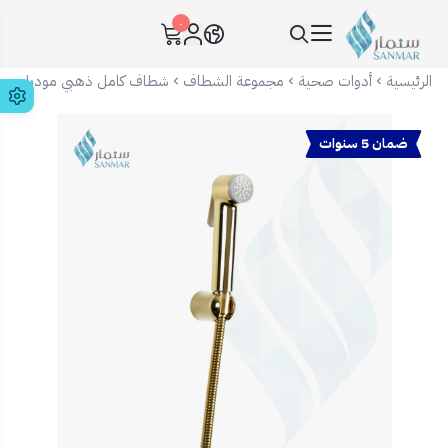
٠
سنمار Sanmar
الرئيسية
أدوات صحية
مجموعة الشطاف
شطاف كامل ذهبي موديل جروهي e
ضمان 5 سنوات