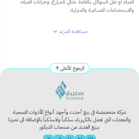
المياه أو نقل السوائل بكفاءة. مثالي للمزارع، وخزانات المياه،
والاستخدامات الصناعية والمنزلية.
✅ المميزات:
مشاهدة المزيد
حجم مدخل ومخرج 1 بوصة لشفط أسرع وتدفق أفضل.
هيكل معدني قوي لتحمل العمل المتواصل.
دينمو عالي الأداء يوفر استهلاك كهرباء اقتصادي.
تصميم مدمج وسهل التركيب في أي مكان.
الرجوع للأعلى
مثالي لشفط المياه من الآبار أو الخزانات أو الفيضانات.
📦 محتويات المنتج:
شفاط دينمو 1 بوصة.
قواعد تثبيت.
شركة متخصصة في بيع أحدث وأجود أنواع الأدوات الصحية
كتيب تعليمات مبسط.
والمعدات التي تعمل بالكهرباء سلكياً ولاسلكياً بالإضافة الى تميزنا
ببيع العديد من منتجات الديكور
⚙️ الاستخدام المثالي: