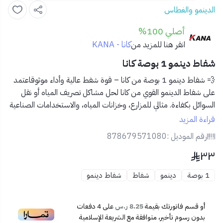
الدينمو والغطاس
أصلي 100%
كانا - KANA
انقر هنا للمزيد من
شفاط دينمو 1 بوصة كانا
💨 شفاط دينمو 1 بوصة من كانا – قوة شفط عالية وأداء موثوقاعتمد
على شفاط الدينمو القوي من كانا لحل مشاكل تصريف المياه أو نقل
السوائل بكفاءة. مثالي للمزارع، وخزانات المياه، والاستخدامات الصناعية
والمنزلية.
قراءة المزيد
رقم الموديل :
878679571080
✅ المميزات:
٣٣
حجم مدخل ومخرج 1 بوصة لشفط أسرع وتدفق أفضل.
هيكل معدني قوي لتحمل العمل المتواصل.
1 بوصة
دينمو
شفاط
شفاط دينمو
دينمو عالي الأداء يوفر استهلاك كهرباء اقتصادي.
تصميم مدمج وسهل التركيب في أي مكان.
مثالي لشفط المياه من الآبار أو الخزانات أو الفيضانات.
أو قسم فاتورتك بقيمة
8.25 ر.س
على
4
دفعات
📦 محتويات المنتج:
بدون رسوم تأخير، متوافقة مع الشريعة الإسلامية