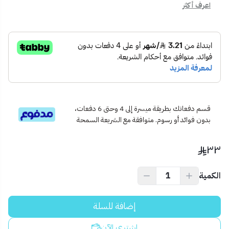
اعرف أكثر
شفاط دينمو 1 بوصة.
قواعد تثبيت.
كتيب تعليمات مبسط.
⚙️ الاستخدام المثالي:
مناسب للاستخدام في المزارع، المنازل، ورش العمل، وسحب المياه من
المناطق المنخفضة أو نقل السوائل المختلفة.
💡 نصيحة احترافية:
لتفادي الأعطال، تأكد من تنظيف الفلتر بشكل دوري وعدم تشغيل
قسم دفعاتك بطريقة ميسرة إلى 4 وحتى 6 دفعات،
بدون فوائد أو رسوم. متوافقة مع الشريعة السمحة
الشفاط بدون ماء لفترات طويلة.
٣٣
الكمية
إضافة للسلة
اشتري الآن