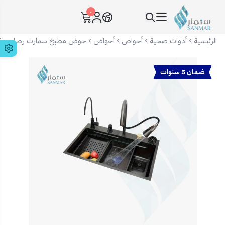
٠
سنمار Sanmar
الرئيسية
أدوات صحية
أحواض
أحواض
حوض مطبخ سمارت رصاصي كانا 62600
ضمان 5 سنوات