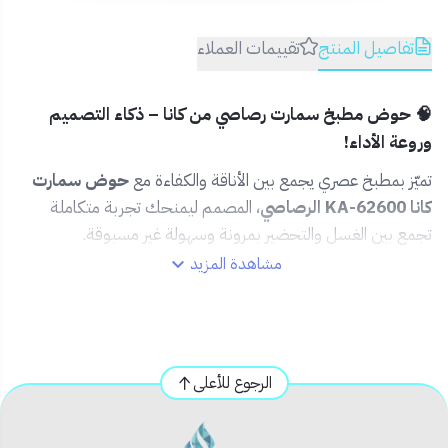
تفاصيل المنتج
تقييمات العملاء
🧠 حوض مطبخ سمارت رصاصي من كانا – ذكاء التصميم
وروعة الأداء!
تميّز بمطبخ عصري يجمع بين الأناقة والكفاءة مع
حوض سمارت
كانا KA-62600 الرصاصي
، المصمم ليمنحك تجربة متكاملة
تجمع بين الغسل والتحضير بمرونة وسهولة غير مسبوقة.
مشاهدة المزيد
✅ المميزات:🎨
لون رصاصي أنيق
يضفي لمسة عصرية
وجذابة على مطبخك.
🧼
تصميم سمارت بثلاثة أقسام
لتعدد المهام (غسل،
تصفية، تخزين).
الرجوع للأعلى
🚿
رشاش مرن متعدد الاتجاهات
لسهولة التنظيف
والوصول لجميع الزوايا.