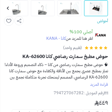
أحواض
أصلي 100%
كانا - KANA
انقر هنا للمزيد من
(تقييم واحد)
حوض مطبخ سمارت رصاصي كانا KA-62600
🧠 حوض مطبخ سمارت رصاصي من كانا – ذكاء التصميم وروعة الأداء!
تميّز بمطبخ عصري يجمع بين الأناقة والكفاءة مع
حوض سمارت كانا
KA-62600 الرصاصي
، المصمم ليمنحك تجربة متكاملة تجمع بين
الغسل والتحضير بمرونة وسهولة غير مسبوقة.
قراءة المزيد
رقم الموديل :
794727067282
✅ المميزات:🎨
لون رصاصي أنيق
يضفي لمسة عصرية وجذابة
٤٤٩
على مطبخك.
🧼
تصميم سمارت بثلاثة أقسام
لتعدد المهام (غسل، تصفية،