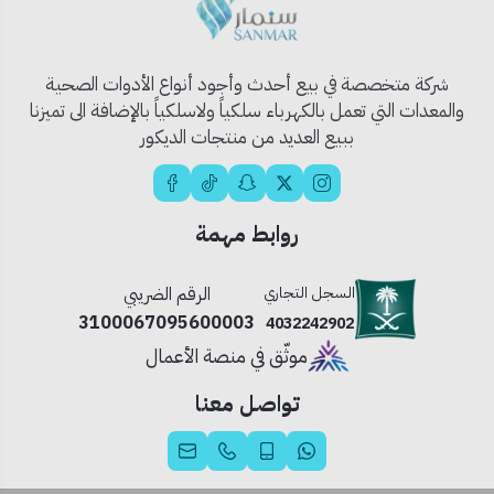
🥬
قسم تصفية مخصص
لفرز الخضروات أو الأواني
الصغيرة.
🛠️
تصميم مدمج مع حنفيات مستقلة
لماء الشرب
شركة متخصصة في بيع أحدث وأجود أنواع الأدوات الصحية
والاستخدام العادي.
والمعدات التي تعمل بالكهرباء سلكياً ولاسلكياً بالإضافة الى تميزنا
🔇
عازل للصوت
لراحة أكثر أثناء الاستخدام.
ببيع العديد من منتجات الديكور
📦 محتويات المنتج:
1 × حوض سمارت كانا KA-62600
روابط مهمة
1 × رشاش مرن
2 × حنفيات (للاستخدام العادي وماء الشرب)
السجل التجاري
الرقم الضريبي
1 × سلة تصفية داخلية
3100067095600003
4032242902
🏡 الاستخدام المثالي:
موثّق في منصة الأعمال
مثالي للمطابخ الحديثة التي تتطلب تصميمًا ذكيًا يجمع بين الوظيفة
تواصل معنا
والشكل الجمالي في آن واحد.
💡 نصيحة احترافية: