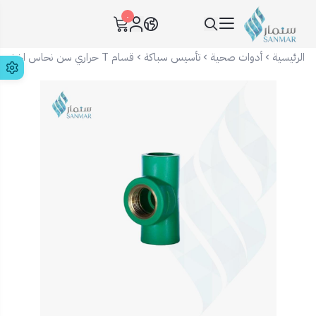
٠
سنمار Sanmar
الرئيسية
أدوات صحية
تأسيس سباكة
قسام T حراري سن نحاس اخضر - مقاسات متعددة