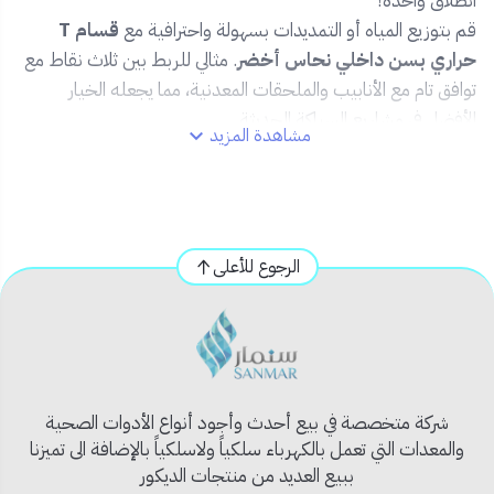
انطلاق واحدة!
قم بتوزيع المياه أو التمديدات بسهولة واحترافية مع
قسام T
حراري بسن داخلي نحاس أخضر
. مثالي للربط بين ثلاث نقاط مع
توافق تام مع الأنابيب والملحقات المعدنية، مما يجعله الخيار
الأفضل في مشاريع السباكة الحديثة.
مشاهدة المزيد
✅ المميزات:
🟢
صناعة من PP-R حراري متين
مقاوم للحرارة والضغط
العالي.
الرجوع للأعلى
🧲
سن داخلي نحاس مقاوم للصدأ والتآكل
.
🔧
تصميم على شكل T
يتيح توصيل ثلاثي مثالي.
🏠
مثالي للمياه الباردة والساخنة
في المنازل والمنشآت
التجارية.
📐
يتوفر بعدة مقاسات
لتلبية جميع متطلبات المشروع.
شركة متخصصة في بيع أحدث وأجود أنواع الأدوات الصحية
والمعدات التي تعمل بالكهرباء سلكياً ولاسلكياً بالإضافة الى تميزنا
📦 محتويات المنتج:
ببيع العديد من منتجات الديكور