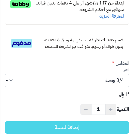
🏠
مثالي للمياه الباردة والساخنة
في المنازل والمنشآت التجارية.
📐
يتوفر بعدة مقاسات
لتلبية جميع متطلبات المشروع.
📦 محتويات المنتج:
1 × قسام T بسن داخلي نحاس حراري (المقاس حسب
الاختيار)
🧰 الاستخدام المثالي:
قسم دفعاتك بطريقة ميسرة إلى 4 وحتى 6 دفعات،
توصيلات المياه في المطابخ والحمامات
بدون فوائد أو رسوم. متوافقة مع الشريعة السمحة
تمديد أنظمة التدفئة المركزية
ربط الأنابيب بالحنفيات أو الأجهزة ذات سن خارجي
المقاس
*
💡 نصيحة احترافية:
اختر
احرص على اختيار المقاس المناسب لتفادي أي ضغط غير متوازن في
التمديدات، واستعن بشريط التفلون لضمان إحكام الربط.
١٢
الكمية
إضافة للسلة