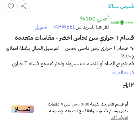
تأسيس سباكة
أصلي 100%
TAHWEEL - تحويل
انقر هنا للمزيد من
قسام T حراري سن نحاس اخضر - مقاسات متعددة
🔧 قسام T حراري بسن داخلي نحاس – التوصيل المثالي بنقطة انطلاق
واحدة!
قم بتوزيع المياه أو التمديدات بسهولة واحترافية مع
قسام T حراري
بسن داخلي نحاس أخضر
. مثالي للربط بين ثلاث نقاط مع توافق تام مع
قراءة المزيد
الأنابيب والملحقات المعدنية، مما يجعله الخيار الأفضل في مشاريع
١٢
السباكة الحديثة.
✅ المميزات:
أو قسم فاتورتك بقيمة
3.00 ر.س
على
4
دفعات
🟢
صناعة من PP-R حراري متين
مقاوم للحرارة والضغط
بدون رسوم تأخير، متوافقة مع الشريعة الإسلامية
العالي.
اعرف أكثر
🧲
سن داخلي نحاس مقاوم للصدأ والتآكل
.
🔧
تصميم على شكل T
يتيح توصيل ثلاثي مثالي.