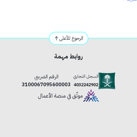
من على الزئبق ولا ينبعث منه الأشعة فوق البنفسجية. - لا يسبب الحرارة
الرجوع للأعلى
روابط مهمة
السجل التجاري
الرقم الضريبي
3100067095600003
4032242902
موثّق في منصة الأعمال