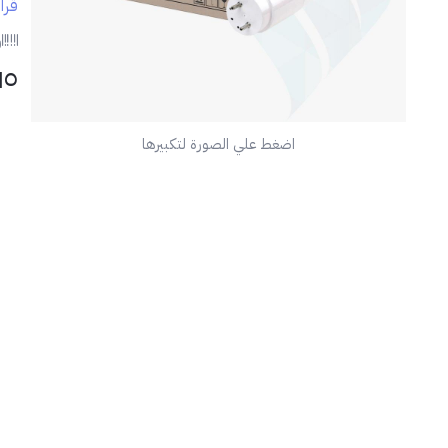
الم
قرا
ر
- م
١١٥
أو 
- س
اضغط علي الصورة لتكبيرها
الأ