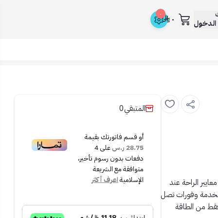
ك
٠
٠
الدخول
المتبقي
0
أو قسم فاتورتك بقيمة
28.75 ر.س
على
4
دفعات بدون رسوم تأخير،
متوافقة مع الشريعة
الإسلامية
اعرف أكثر
معايير الراحة عند
لق بشأن استهلاك الطاقة، حيث توفر رقائق LED المستخدمة وفورات تصل
 فقط من الطاقة