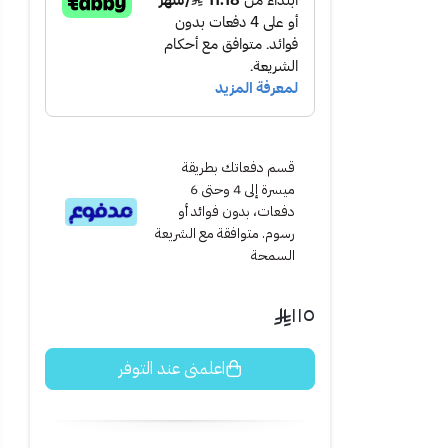
الداخلي أو الخارجي
قسم دفعاتك بطريقة
لزئبق ولا ينبعث منه
ميسرة إلى 4 وحتى 6
دفعات، بدون فوائد أو
رسوم. متوافقة مع الشريعة
السمحة
١١٥
اعلمني عند التوفر