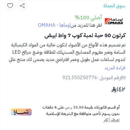
سوق الجملة
أصلي 100%
اوماها - OMAHA
انقر هنا للمزيد من
كرتون 50 حبة لمبة كوب 7 واط ابيض
تم تصميم هذه الأنواع من الأضواء لتكون خالية من المواد الكيميائية
السامة وتغير مفهوم المصابيح المستهلك للطاقة بوضع شرائح LED
لتدوم لساعات عمل طويل وعمر افتراضي مديد يضمن لك منتج عالي
الجودة والكفاءة.
قراءة المزيد
- كشاف ذو مظهر انيق يجمع بين الطراز الحديث لإضاءة الغرف يضمن
رقم الموديل :
921355250776
سلامتك ورؤية جيدة
١٤٢
- مقاومة لارتفاع درجة الحرارة
- عمر افتراضي يدوم لفترة أطول، حتى 25000 ساعة
- يمكن تثبيتها بسهولة على السقف أو الاسقف الزائفة
أو قسم فاتورتك بقيمة
35.50 ر.س
على
4
دفعات
- تنشر إضاءة لطيفة ودافئة للعين
بدون رسوم تأخير، متوافقة مع الشريعة الإسلامية
اعرف أكثر