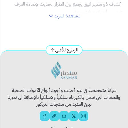
- كشاف ذو مظهر انيق يجمع بين الطراز الحديث لإضاءة الغرف
يضمن سلامتك ورؤية جيدة
مشاهدة المزيد
- مقاومة لارتفاع درجة الحرارة
- عمر افتراضي يدوم لفترة أطول، حتى 25000 ساعة
- يمكن تثبيتها بسهولة على السقف أو الاسقف الزائفة
- تنشر إضاءة لطيفة ودافئة للعين
الرجوع للأعلى
شركة متخصصة في بيع أحدث وأجود أنواع الأدوات الصحية
والمعدات التي تعمل بالكهرباء سلكياً ولاسلكياً بالإضافة الى تميزنا
ببيع العديد من منتجات الديكور