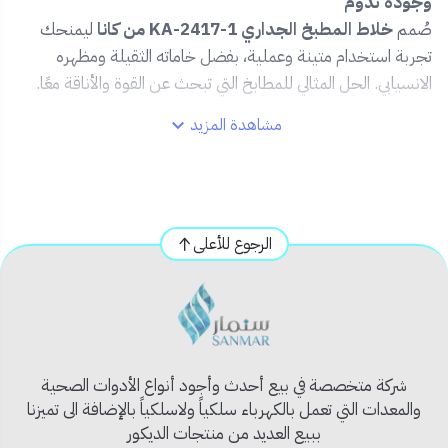
وجودة تدوم
صُمم
خلاط المطبخ الجداري KA-2417-1 من كانا
ليمنحك
تجربة استخدام متينة وعملية، بفضل خاماته الثقيلة ومظهره
الانسيابي. الحل المثالي للمطابخ التي تبحث عن القوة والأناقة معًا.
مشاهدة المزيد
✅ المميزات:
🧱
هيكل ثقيل من خامات عالية الجودة
لضمان عمر
أطول
✨
تصميم أنيق بلون معدني عصري
ينسجم مع مختلف
الرجوع للأعلى
ديكورات المطابخ
💧
تحكم دقيق في تدفق المياه
مع مقبض سهل
الاستخدام
🔧
تثبيت جداري ثابت وآمن
🔇
تشغيل ناعم بدون أصوات مزعجة
شركة متخصصة في بيع أحدث وأجود أنواع الأدوات الصحية
🧽
سطح مقاوم للتكلس وسهل التنظيف
والمعدات التي تعمل بالكهرباء سلكياً ولاسلكياً بالإضافة الى تميزنا
ببيع العديد من منتجات الديكور
📦 محتويات المنتج: