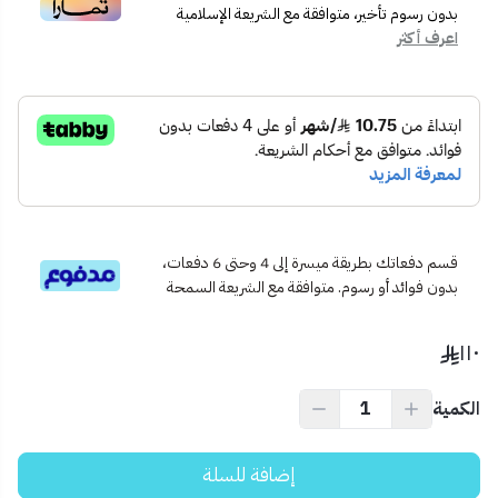
🔇
تشغيل ناعم بدون أصوات مزعجة
بدون رسوم تأخير، متوافقة مع الشريعة الإسلامية
اعرف أكثر
🧽
سطح مقاوم للتكلس وسهل التنظيف
📦 محتويات المنتج:
خلاط مطبخ جداري KA-2417-1
طقم تثبيت متكامل
كتيب إرشادات تركيب
🧭 الاستخدام المثالي:
المطابخ المنزلية اليومية
المطاعم والاستراحات
مشاريع البناء الحديثة
قسم دفعاتك بطريقة ميسرة إلى 4 وحتى 6 دفعات،
بدون فوائد أو رسوم. متوافقة مع الشريعة السمحة
💡 نصيحة احترافية:
للحفاظ على لمعان الخلاط وأدائه، يُفضل تنظيفه بمنشفة ناعمة وعدم
١١٠
استخدام مواد كاشطة.
الكمية
إضافة للسلة