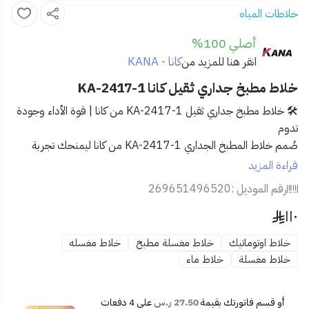
خلاطات المياه
أصلي 100%
كانا - KANA
انقر هنا للمزيد من
خلاط مطبخ جداري ثقيل كانا KA-2417-1
🛠️ خلاط مطبخ جداري ثقيل KA-2417-1 من كانا | قوة الأداء وجودة
تدوم
صُمم
خلاط المطبخ الجداري KA-2417-1 من كانا
ليمنحك تجربة
استخدام متينة وعملية، بفضل خاماته الثقيلة ومظهره الانسيابي. الحل
قراءة المزيد
المثالي للمطابخ التي تبحث عن القوة والأناقة معًا.
رقم الموديل :
269651496520
١١٠
✅ المميزات:
🧱
هيكل ثقيل من خامات عالية الجودة
لضمان عمر أطول
خلاط اوتوماتيك
خلاط مغسلة مطبخ
خلاط مغسله
✨
تصميم أنيق بلون معدني عصري
ينسجم مع مختلف
خلاط مغسلة
خلاط ماء
ديكورات المطابخ
💧
تحكم دقيق في تدفق المياه
مع مقبض سهل الاستخدام
🔧
تثبيت جداري ثابت وآمن
أو قسم فاتورتك بقيمة
27.50 ر.س
على
4
دفعات