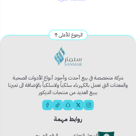
✅ المميزات:
🔩
تشكيلة متنوعة
من المقاسات تناسب جميع
استخداماتك
🛠️
مصنوعة من الحديد المقاوم للتآكل
لضمان متانة
الرجوع للأعلى
وأداء طويل الأمد
📦
تغليف عملي ومنظم
يسهل عليك الوصول إلى
المقاس المطلوب بسرعة
🪚 مثالية للأعمال الخشبية والتشطيبات المنزلية أو
الصناعية
شركة متخصصة في بيع أحدث وأجود أنواع الأدوات الصحية
والمعدات التي تعمل بالكهرباء سلكياً ولاسلكياً بالإضافة الى تميزنا
📦 المحتويات:
ببيع العديد من منتجات الديكور
علبة تحتوي على مجموعة مسامير خشب بأحجام متعددة
(يُرجى تحديد المقاسات في المتجر عند الطلب)
روابط مهمة
🎯 الاستخدام المثالي:
تركيب الأثاث الخشبي
السجل التجاري
الرقم الضريبي