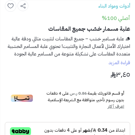
أدوات ومواد البناء
أصلي 100%
علبة مسمار خشب جميع المقاسات
🪵 علبة مسامير خشب – جميع المقاسات لتثبيت مثالي ودقة عالية
اختيارك الأمثل لأعمال النجارة والتثبيت! تحتوي
علبة المسامير الخشبية
متعددة المقاسات
على تشكيلة متنوعة من المسامير عالية الجودة
لتلبية كل احتياجاتك الحرفية والمهنية بدقة وثبات.
قراءة المزيد
٣٫٤٥
✅ المميزات:
🔩
تشكيلة متنوعة
من المقاسات تناسب جميع استخداماتك
🛠️
مصنوعة من الحديد المقاوم للتآكل
لضمان متانة وأداء
أو قسم فاتورتك بقيمة
0.86 ر.س
على
4
دفعات
طويل الأمد
بدون رسوم تأخير، متوافقة مع الشريعة الإسلامية
📦
تغليف عملي ومنظم
يسهل عليك الوصول إلى المقاس
اعرف أكثر
المطلوب بسرعة
🪚 مثالية للأعمال الخشبية والتشطيبات المنزلية أو الصناعية
📦 المحتويات: