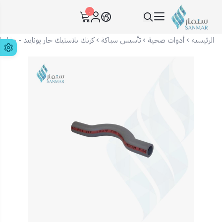
٠
سنمار Sanmar
الرئيسية
أدوات صحية
تأسيس سباكة
كرنك بلاستيك حار يونايتد - مقاس