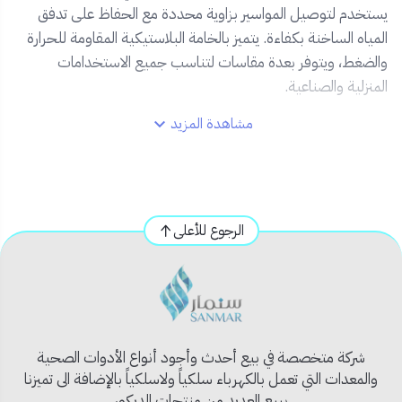
يستخدم لتوصيل المواسير بزاوية محددة مع الحفاظ على تدفق
المياه الساخنة بكفاءة. يتميز بالخامة البلاستيكية المقاومة للحرارة
والضغط، ويتوفر بعدة مقاسات لتناسب جميع الاستخدامات
المنزلية والصناعية.
مشاهدة المزيد
✅
المميزات:
النوع:
كرنك بلاستيك للسباكة
الاستخدام:
للمياه الحارة
الزاوية:
حسب التصميم (مثالي للتوصيل الزاوي)
الرجوع للأعلى
الخامة:
بلاستيك قوي مقاوم للحرارة
العلامة التجارية:
يونايتد
سهولة التركيب ومتانة عالية
مقاسات متعددة تناسب مختلف المقاسات
شركة متخصصة في بيع أحدث وأجود أنواع الأدوات الصحية
والمعدات التي تعمل بالكهرباء سلكياً ولاسلكياً بالإضافة الى تميزنا
ببيع العديد من منتجات الديكور