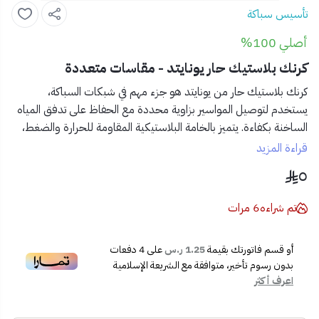
تأسيس سباكة
أصلي 100%
كرنك بلاستيك حار يونايتد - مقاسات متعددة
كرنك بلاستيك حار من يونايتد
هو جزء مهم في شبكات السباكة،
يستخدم لتوصيل المواسير بزاوية محددة مع الحفاظ على تدفق المياه
الساخنة بكفاءة. يتميز بالخامة البلاستيكية المقاومة للحرارة والضغط،
ويتوفر بعدة مقاسات لتناسب جميع الاستخدامات المنزلية والصناعية.
قراءة المزيد
٥
✅
المميزات:
النوع:
كرنك بلاستيك للسباكة
تم شراءه
6
مرات
الاستخدام:
للمياه الحارة
الزاوية:
حسب التصميم (مثالي للتوصيل الزاوي)
أو قسم فاتورتك بقيمة
1.25 ر.س
على
4
دفعات
الخامة:
بلاستيك قوي مقاوم للحرارة
بدون رسوم تأخير، متوافقة مع الشريعة الإسلامية
العلامة التجارية:
يونايتد
اعرف أكثر
سهولة التركيب ومتانة عالية
مقاسات متعددة تناسب مختلف المقاسات