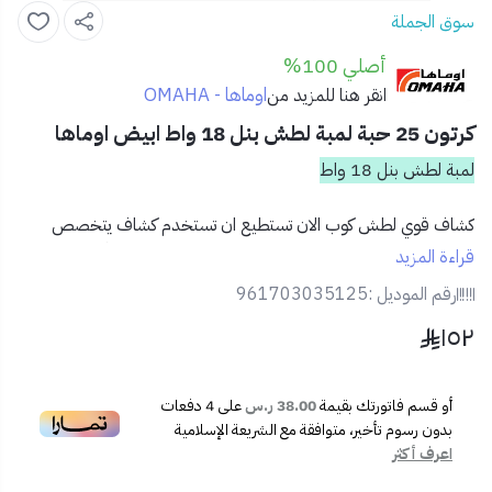
سوق الجملة
أصلي 100%
اوماها - OMAHA
انقر هنا للمزيد من
كرتون 25 حبة لمبة لطش بنل 18 واط ابيض اوماها
لمبة لطش بنل 18 واط
كشاف قوي لطش كوب الان تستطيع ان تستخدم
كشاف
يتخصص
بضوء ساطع قوي ما يميزه انه يمكن استخدامه في شتى الأماكن بشتى
قراءة المزيد
أنواعها سواء المنزل أو المستشفى المطاعم والصالات هذا غير تصميمه
رقم الموديل :
961703035125
الفريد المميز والانيق الذي يتميز بلمسته الراقية وهذه المميزات لا تتوفر
١٥٢
في جميع الاجهزة حيث انه بين افضل سعر وافضل جودة وافضل وارقى
تصميم ايضا هذا غير متاح الا لدينا في متجر تفاصيل الان باستطاعتك ان
تحصل عليه بأفضل سعر في السوق التنافسي كشاف صنع بارقى وافخم
أو قسم فاتورتك بقيمة
38.00 ر.س
على
4
دفعات
الخامات يتيمز كشاف لطش كوب بانه سهل الاستخدام والتثبيت والفك
بدون رسوم تأخير، متوافقة مع الشريعة الإسلامية
ويمكنك استعماله بكل سهولة يمكنك الآن اقتناءه من متجر تفاصيل
اعرف أكثر
بادر الان