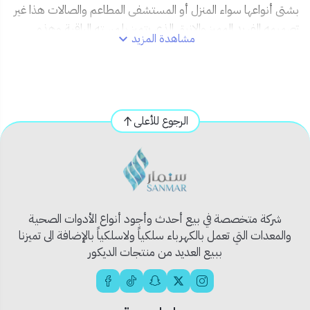
بشتى أنواعها سواء المنزل أو المستشفى المطاعم والصالات هذا غير
تصميمه الفريد المميز والانيق الذي يتميز بلمسته الراقية وهذه
مشاهدة المزيد
المميزات لا تتوفر في جميع الاجهزة حيث انه بين افضل سعر وافضل
جودة وافضل وارقى تصميم ايضا هذا غير متاح الا لدينا في متجر
تفاصيل الان باستطاعتك ان تحصل عليه بأفضل سعر في السوق
التنافسي كشاف صنع بارقى وافخم الخامات يتيمز كشاف لطش كوب
الرجوع للأعلى
بانه سهل الاستخدام والتثبيت والفك ويمكنك استعماله بكل
سهولة يمكنك الآن اقتناءه من متجر تفاصيل بادر الان
الصناعة : صينية
العلامة التجارية: من اوماها
الجهد الكهربائي: من 110-220 V
الفئات: جميع الفئات
شركة متخصصة في بيع أحدث وأجود أنواع الأدوات الصحية
والمعدات التي تعمل بالكهرباء سلكياً ولاسلكياً بالإضافة الى تميزنا
ببيع العديد من منتجات الديكور