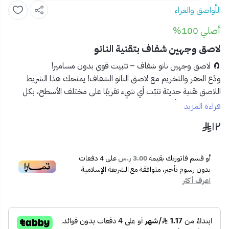
اللَّواصق والغراء
أصلي 100%
لاصق وجهين شفاف بتقنية النانو
🧲 لاصق وجهين نانو شفاف – تثبيت قوي بدون مسامير!
ودّع الحفر والتخريم مع
لاصق النانو الشفاف
! يمنحك هذا الشريط
اللاصق تقنية حديثة تثبّت أي شيء تقريبًا على مختلف الأسطح، بكل
سهولة وبدون أثر.
قراءة المزيد
١٢
✅ المميزات:
🧲
قوة تثبيت عالية
تدوم طويلًا.
🧼
شفاف تمامًا
– لا يؤثر على المظهر الجمالي.
أو قسم فاتورتك بقيمة
3.00 ر.س
على
4
دفعات
🔁
قابل لإعادة الاستخدام
– اغسله وعاود استخدامه.
بدون رسوم تأخير، متوافقة مع الشريعة الإسلامية
🧱
يلتصق على معظم الأسطح
: الزجاج، البلاط، الخشب،
اعرف أكثر
المعادن والبلاستيك.
✂️
سهل القص
– قطّعه حسب الطول الذي تريده.
📦 محتويات المنتج: