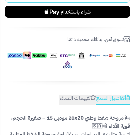
تسوق آمن، بياناتك محمية دائمًا
تفاصيل المنتج
تقييمات العملاء
🌬️
مروحة شفط وطني 20x20 موديل 15 – صغيرة الحجم،
قوية الأداء 💨🇸🇦
لتهوية مثالية في المساحات الضيقة، اختَر
مروحة الشفط الوطنية