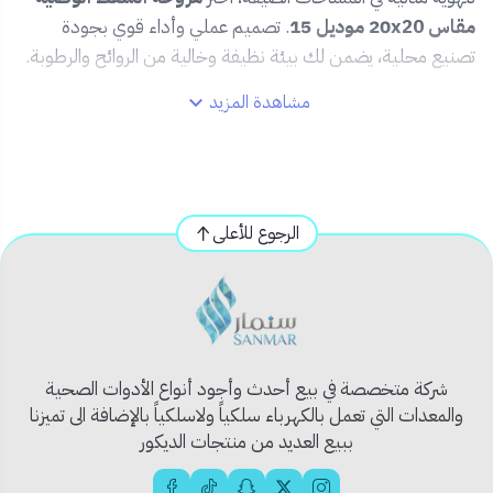
مقاس 20x20 موديل 15
. تصميم عملي وأداء قوي بجودة
تصنيع محلية، يضمن لك بيئة نظيفة وخالية من الروائح والرطوبة.
مشاهدة المزيد
🔧
المميزات:
📐 مقاس 20x20 سم – مناسبة جدًا للحمامات الصغيرة
أو غرف الغسيل أو الخزائن.
💨 شفط فعال للهواء غير المرغوب فيه والرطوبة.
الرجوع للأعلى
🔇 تشغيل هادئ بدون أصوات مزعجة.
🛠️ سهلة التركيب على الحائط أو الزجاج.
🇸🇦 جودة وطنية ممتازة تتحمل الظروف المناخية.
⚡ استهلاك منخفض للطاقة مع كفاءة تشغيل عالية.
📦
محتويات المنتج:
شركة متخصصة في بيع أحدث وأجود أنواع الأدوات الصحية
1 × مروحة شفط وطني 20x20 موديل 15
والمعدات التي تعمل بالكهرباء سلكياً ولاسلكياً بالإضافة الى تميزنا
كتيب تعليمات التركيب والاستخدام
ببيع العديد من منتجات الديكور
🎯
الاستخدام المثالي: