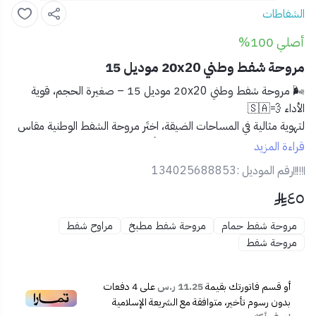
الشفاطات
أصلي 100%
مروحة شفط وطني 20x20 موديل 15
🌬️
مروحة شفط وطني 20x20 موديل 15 – صغيرة الحجم، قوية
الأداء 💨🇸🇦
لتهوية مثالية في المساحات الضيقة، اختَر
مروحة الشفط الوطنية مقاس
20x20 موديل 15
. تصميم عملي وأداء قوي بجودة تصنيع محلية،
قراءة المزيد
يضمن لك بيئة نظيفة وخالية من الروائح والرطوبة.
رقم الموديل :
134025688853
٤٥
🔧
المميزات:
📐 مقاس 20x20 سم – مناسبة جدًا للحمامات الصغيرة أو
مروحة شفط حمام
مروحة شفط مطبخ
مراوح شفط
غرف الغسيل أو الخزائن.
مروحة شفط
💨 شفط فعال للهواء غير المرغوب فيه والرطوبة.
🔇 تشغيل هادئ بدون أصوات مزعجة.
🛠️ سهلة التركيب على الحائط أو الزجاج.
أو قسم فاتورتك بقيمة
11.25 ر.س
على
4
دفعات
🇸🇦 جودة وطنية ممتازة تتحمل الظروف المناخية.
بدون رسوم تأخير، متوافقة مع الشريعة الإسلامية