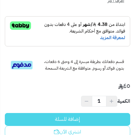
اعرف أكثر
⚡ استهلاك منخفض للطاقة مع كفاءة تشغيل عالية.
📦
محتويات المنتج:
1 × مروحة شفط وطني 20x20 موديل 15
كتيب تعليمات التركيب والاستخدام
🎯
الاستخدام المثالي:
مناسبة للحمامات الصغيرة، الغرف المغلقة، خزائن التخزين، أو المطابخ
الضيقة.
💡
نصيحة احترافية:
قسم دفعاتك بطريقة ميسرة إلى 4 وحتى 6 دفعات،
لضمان استمرارية الأداء المثالي، تأكد من فحص وتنظيف الشفرات
بدون فوائد أو رسوم. متوافقة مع الشريعة السمحة
بانتظام لتفادي تراكم الغبار أو الدهون.
٤٥
الكمية
إضافة للسلة
اشتري الآن