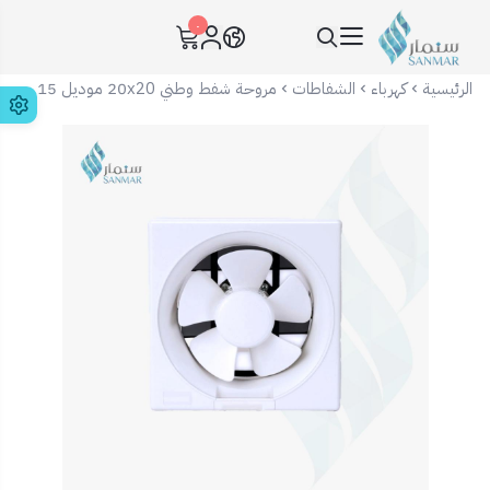
٠
سنمار Sanmar
الرئيسية
كهرباء
الشفاطات
مروحة شفط وطني 20x20 موديل 15