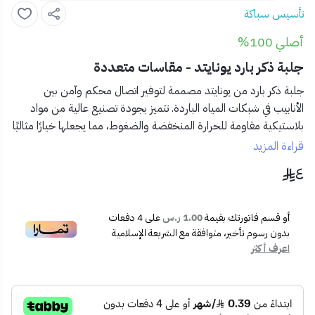
تأسيس سباكة
أصلي 100%
جلبة ذكر بارد يونايتد - مقاسات متعددة
جلبة ذكر بارد من يونايتد
مصممة لتوفير اتصال محكم وآمن بين
الأنابيب في شبكات المياه الباردة. تتميز بجودة تصنيع عالية من مواد
بلاستيكية مقاومة للحرارة المنخفضة والضغوط، مما يجعلها خيارًا مثاليًا
للاستخدامات السكنية والتجارية.
قراءة المزيد
٤
✅
المميزات:
النوع:
جلبة ذكر بارد
الخامة:
بلاستيك قوي ومتين
أو قسم فاتورتك بقيمة
1.00 ر.س
على
4
دفعات
الاستخدام:
مناسب لأنظمة المياه الباردة
بدون رسوم تأخير، متوافقة مع الشريعة الإسلامية
العلامة التجارية:
يونايتد
اعرف أكثر
التركيب:
سهل وسريع بدون أدوات معقدة
متوفر بعدة مقاسات
تناسب مختلف المشاريع