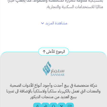
بلاستيكية مقاومة للحرارة المنخفضة والضغوط، مما يجعلها خيارًا
مثاليًا للاستخدامات السكنية والتجارية.
✅
المميزات:
مشاهدة المزيد
النوع:
جلبة ذكر بارد
الخامة:
بلاستيك قوي ومتين
الاستخدام:
مناسب لأنظمة المياه الباردة
العلامة التجارية:
يونايتد
الرجوع للأعلى
التركيب:
سهل وسريع بدون أدوات معقدة
متوفر بعدة مقاسات
تناسب مختلف المشاريع
شركة متخصصة في بيع أحدث وأجود أنواع الأدوات الصحية
والمعدات التي تعمل بالكهرباء سلكياً ولاسلكياً بالإضافة الى تميزنا
ببيع العديد من منتجات الديكور