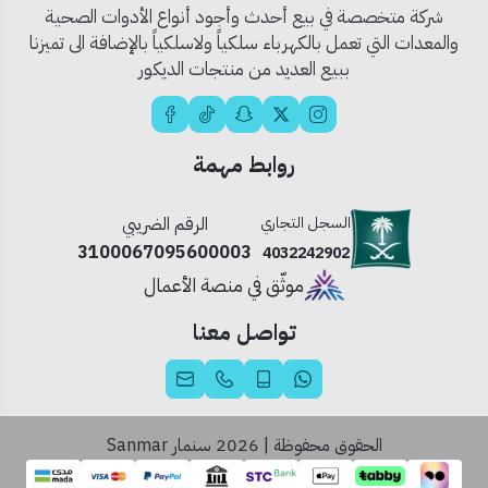
أدوات تثبيت متكاملة
شركة متخصصة في بيع أحدث وأجود أنواع الأدوات الصحية
دليل تركيب سهل الاستخدام
والمعدات التي تعمل بالكهرباء سلكياً ولاسلكياً بالإضافة الى تميزنا
ببيع العديد من منتجات الديكور
🧰
الاستخدام المثالي:
للاستبدال السريع لغطاء قديم
للحمامات المنزلية أو التجارية
روابط مهمة
يتوافق مع كراسي "ستيورا" بمقاساتها المختلفة
💡
نصيحة احترافية:
السجل التجاري
الرقم الضريبي
قبل الشراء، قِس أبعاد الكرسي بدقة وتأكد من توافقه مع مقاسات
3100067095600003
4032242902
الغطاء المتاحة لتضمن ملاءمة مثالية.
موثّق في منصة الأعمال
تواصل معنا
الحقوق محفوظة | 2026
سنمار Sanmar