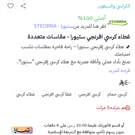
الكراسي والسيفون
أصلي 100%
ستيورا - STEORRA
انقر هنا للمزيد من
غطاء كرسي افرنجي ستيورا - مقاسات متعددة
🚽
غطاء كرسي إفرنجي ستيورا – راحة فاخرة بمقاسات تناسب
احتياجك
تمتع بأداء عملي وأناقة عصرية مع غطاء كرسي إفرنجي "ستيورا"،
المصمم ليناسب مختلف المقاسات بدقة. مثالي للتحديث أو الاستبدال،
قراءة المزيد
ويمنح حمامك لمسة نظافة وانسيابية.
٤٠
✅
المميزات:
🪑 متوفر بمقاسات متعددة لتناسب أغلب موديلات كراسي
كرسي حمام
كرسي افرنجي
غطا كرسي افرنجي
غطاء كرسي
ستيورا
🧲 غطاء قوي وثابت مع مفصلات مرنة وسهلة التركيب
تم شراءه
5
مرات
🔇 نظام غلق ناعم "Soft Close" لتجنب الضوضاء
🧼 سطح ناعم مقاوم للبقع وسهل التنظيف
أو قسم فاتورتك بقيمة
10.00 ر.س
على
4
دفعات
🛡️ مادة متينة مقاومة للكسر تدوم طويلًا
بدون رسوم تأخير، متوافقة مع الشريعة الإسلامية