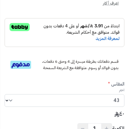
📦
محتويات المنتج:
اعرف أكثر
غطاء كرسي إفرنجي
أدوات تثبيت متكاملة
دليل تركيب سهل الاستخدام
🧰
الاستخدام المثالي:
للاستبدال السريع لغطاء قديم
للحمامات المنزلية أو التجارية
يتوافق مع كراسي "ستيورا" بمقاساتها المختلفة
💡
نصيحة احترافية:
قسم دفعاتك بطريقة ميسرة إلى 4 وحتى 6 دفعات،
قبل الشراء، قِس أبعاد الكرسي بدقة وتأكد من توافقه مع مقاسات
بدون فوائد أو رسوم. متوافقة مع الشريعة السمحة
الغطاء المتاحة لتضمن ملاءمة مثالية.
المقاس
*
اختر
٤٠
الكمية