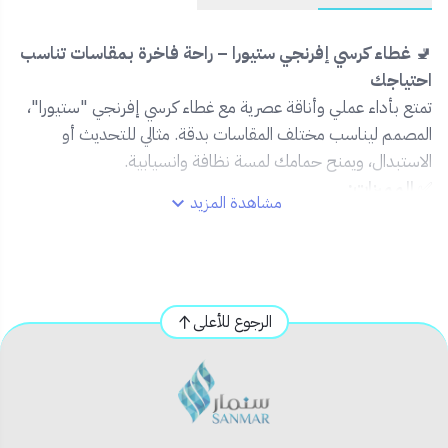
🚽
غطاء كرسي إفرنجي ستيورا – راحة فاخرة بمقاسات تناسب
احتياجك
تمتع بأداء عملي وأناقة عصرية مع غطاء كرسي إفرنجي "ستيورا"،
المصمم ليناسب مختلف المقاسات بدقة. مثالي للتحديث أو
الاستبدال، ويمنح حمامك لمسة نظافة وانسيابية.
✅
المميزات:
مشاهدة المزيد
🪑 متوفر بمقاسات متعددة لتناسب أغلب موديلات كراسي
ستيورا
🧲 غطاء قوي وثابت مع مفصلات مرنة وسهلة التركيب
🔇 نظام غلق ناعم "Soft Close" لتجنب الضوضاء
الرجوع للأعلى
🧼 سطح ناعم مقاوم للبقع وسهل التنظيف
🛡️ مادة متينة مقاومة للكسر تدوم طويلًا
📦
محتويات المنتج:
غطاء كرسي إفرنجي