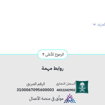
مزيد
مل الشاق
شبية والبلاط
الرجوع للأعلى
روابط مهمة
السجل التجاري
الرقم الضريبي
3100067095600003
4032242902
موثّق في منصة الأعمال