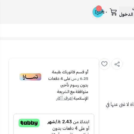
ك
٠
٠
الدخول
أو قسم فاتورتك بقيمة
6.25 ر.س
على
4
دفعات
بدون رسوم تأخير،
متوافقة مع الشريعة
الإسلامية
اعرف أكثر
 لا غنى عنها في