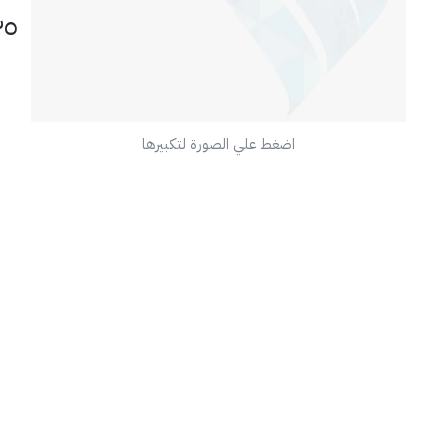
٢٥
📦
اضغط علي الصورة لتكبيرها
🧰
💡
لأفض