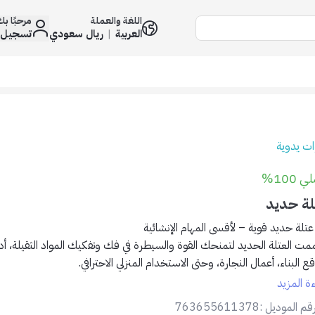
اللغة والعملة
مرحبًا ب
العربية
|
ريال سعودي
تسجيل 
ات يدوية
 100%
لة حديد
عتلة حديد قوية – لأقسى المهام الإنشائية
مت العتلة الحديد لتمنحك القوة والسيطرة في فك وتفكيك المواد الثقيلة، أداة
ع البناء، أعمال النجارة، وحتى الاستخدام المنزلي الاحترافي.
ءة المزيد
المميزات:
قم الموديل :
763655611378