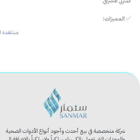
المنزلي الاحترافي.
✅
المميزات:
مشاهدة ال
🔩
مصنوعة من حديد صلب عالي الجودة
يتحمل الضغط والع
🔧
رأسان منحنيان
بتصميم عملي للرفع والخلع بسهولة
⚙️
مقاس مثالي
يمنحك عزم قوي وتحكم آمن أثناء الاستخدام
🧱
تستخدم لفك المسامير، رفع الألواح، أو كسر الأسطح الخ
🖐️
مقبض مريح
يمنع الانزلاق ويعزز الأمان
📦
محتويات المنتج:
عتلة حديد واحدة بطول قياسي
🧰
الاستخدام المثالي:
أعمال فك الهياكل الخشبية أو المعدنية
إزالة المسامير القديمة أو اللوحات
شركة متخصصة في بيع أحدث وأجود أنواع الأدوات الصحية
رفع البلاط أو الأرضيات الخشبية
والمعدات التي تعمل بالكهرباء سلكياً ولاسلكياً بالإضافة الى