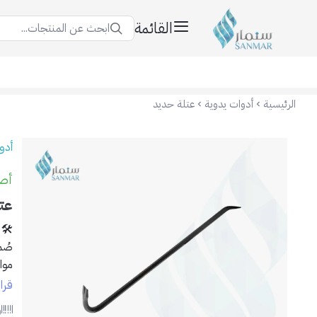
القائمة
ابحث عن المنتجات...
سنمار Sanmar
الرئيسية
أدوات يدوية
عتلة حديد
أدو
أصلي
عت
🛠️
صُم
مواق
قرا
✅
ر