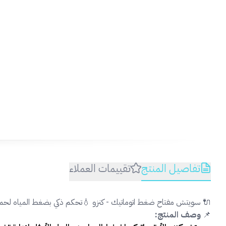
تفاصيل المنتج
تقييمات العملاء
🔌 سويتش مفتاح ضغط اتوماتيك - كنزو 💧تحكم ذكي بضغط المياه لحما
📌
وصف المنتج: