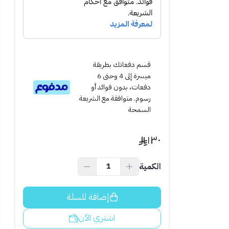
المضخة بكفاءة
ضغط وإيقافها عند
اك الطاقة.
قسم دفعاتك بطريقة
ميسرة إلى 4 وحتى 6
دفعات، بدون فوائد أو
الظروف الصعبة.
رسوم. متوافقة مع الشريعة
ة والزراعية.
السمحة
١٣٠
الكمية
ن للمياه مع حماية
إضافة للسلة
اشتري الآن