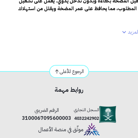
 تشغيل المضخة بكفاءة وبدون تدخل يدوي. يعمل على تشغيل
د المطلوب، مما يحافظ على عمر المضخة ويقلل من استهلاك
مزيد
.
.
ي والظروف الصعبة.
زلية والزراعية.
الرجوع للأعلى
.
روابط مهمة
السجل التجاري
الرقم الضريبي
3100067095600003
4032242902
موثّق في منصة الأعمال