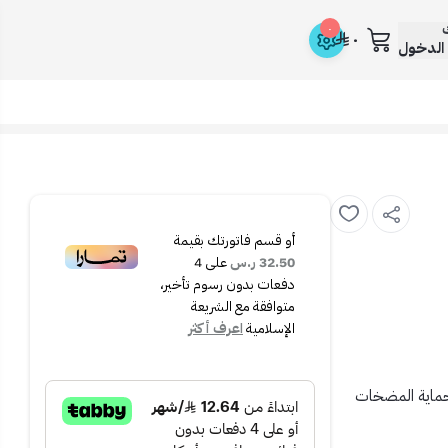
ك
٠
٠
الدخول
أو قسم فاتورتك بقيمة
32.50 ر.س
على
4
دفعات بدون رسوم تأخير،
متوافقة مع الشريعة
الإسلامية
اعرف أكثر
حماية المضخات