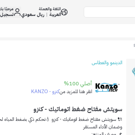
اللغة والعملة
مرحبًا ب
العربية
|
ريال سعودي
تسجيل 
الدينمو والغطاس
أصلي 100%
كنزو - KANZO
انقر هنا للمزيد من
سويتش مفتاح ضغط اتوماتيك - كنزو
🔌 سويتش مفتاح ضغط اتوماتيك - كنزو 💧تحكم ذكي بضغط المياه ل
وضمان الأداء المستقر
📌
وصف المنتج: