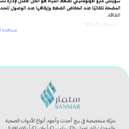
سويتش كنزو الأوتوماتيكي لضغط المياه هو الحل الأمثل لإدارة
المضخة تلقائيًا عند انخفاض الضغط وإيقافها عند الوصول للح
الطاقة.
✅
مميزات المنتج:
مشاهدة ال
⚙️
تشغيل وإيقاف تلقائي:
يحسّن أداء المضخة ويوفر راحة كاملة
🧭
مؤشر ضغط مدمج:
لقراءة دقيقة لحالة الضغط لحظة بلحظة
🛠️
هيكل متين مقاوم للماء والحرارة:
مثالي للاستخدام الخارج
🧵
سهل التركيب والاستخدام:
يناسب معظم أنظمة المضخات المن
⚡
يقلل من استهلاك الكهرباء:
عبر التشغيل الذكي بحسب الحاجة
📦
محتويات المنتج:
مفتاح ضغط اتوماتيكي
عداد ضغط مدمج
تعليمات التركيب والتوصيل
🎯
الاستخدام المثالي:
شركة متخصصة في بيع أحدث وأجود أنواع الأدوات الصحية
والمعدات التي تعمل بالكهرباء سلكياً ولاسلكياً بالإضافة الى