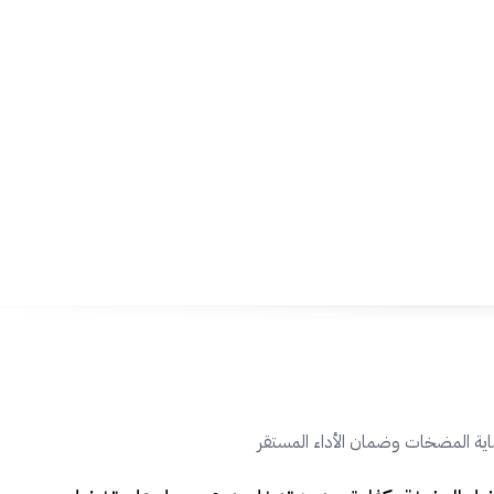
💡
نصيحة احترافية:
يفضّل تركيبه بعد الفلتر الرئيسي مباشرة للحصول على أفضل أداء وضم
لضغط المياه.
ية المضخات وضمان الأداء المستقر