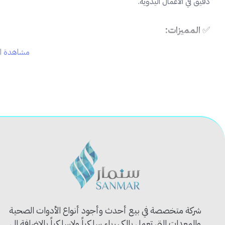
دقيق في الأعمال اليدوية.
✅
المميزات:
مشاهدة ال
🔪
شفرات حادة جدًا لقطع نظيف وسلس
📦
تغليف آمن في علبة بلاستيكية عملية
🔁
قابلة للاستبدال بسهولة مع معظم أنواع المشارط
🧰
مثالية لأعمال الورق، الكرتون، البلاستيك، والجلد
🧳
حجم صغير وسهل الحمل في عدة الأدوات
📦
محتويات العلبة:
عدد: 10 شفرات غيار مشرط
الخامة: فولاذ عالي الجودة
الحفظ: داخل علبة بلاستيكية صلبة
🛠️
الاستخدام المثالي:
شركة متخصصة في بيع أحدث وأجود أنواع الأدوات الصحية
لأعمال النجارة والديكور
والمعدات التي تعمل بالكهرباء سلكياً ولاسلكياً بالإضافة الى