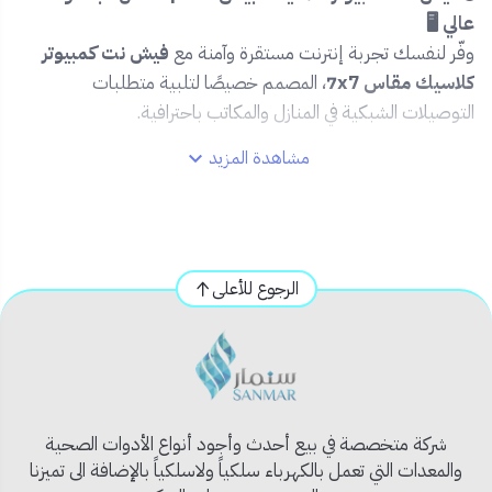
عالي 🖥️
وفّر لنفسك تجربة إنترنت مستقرة وآمنة مع
فيش نت كمبيوتر
كلاسيك مقاس 7x7
، المصمم خصيصًا لتلبية متطلبات
التوصيلات الشبكية في المنازل والمكاتب باحترافية.
مشاهدة المزيد
🔹 المميزات:
🌐 منفذ RJ45 متوافق مع كابلات الإنترنت والشبكات LAN.
⚙️ أداء عالي لنقل البيانات بسرعة واستقرار.
🧱 تصميم كلاسيكي أنيق باللون الأبيض يتناسب مع جميع
الرجوع للأعلى
أنواع الديكور.
🛠️ سهل التركيب في الجدران ضمن مقاس 7x7.
💡 مناسب للبنية التحتية للشبكات في المنازل والمكاتب
الذكية.
📦 محتويات المنتج:
شركة متخصصة في بيع أحدث وأجود أنواع الأدوات الصحية
فيش شبكة (RJ45) | تصميم كلاسيك | مقاس 7x7 | لون أبيض.
والمعدات التي تعمل بالكهرباء سلكياً ولاسلكياً بالإضافة الى تميزنا
✅ الاستخدام المثالي: