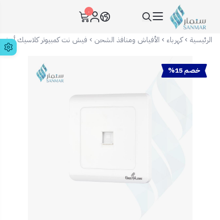
٠
سنمار Sanmar
الرئيسية
كهرباء
الأفياش ومنافذ الشحن
فيش نت كمبيوتر كلاسيك أبيض 7X7
خصم 15%