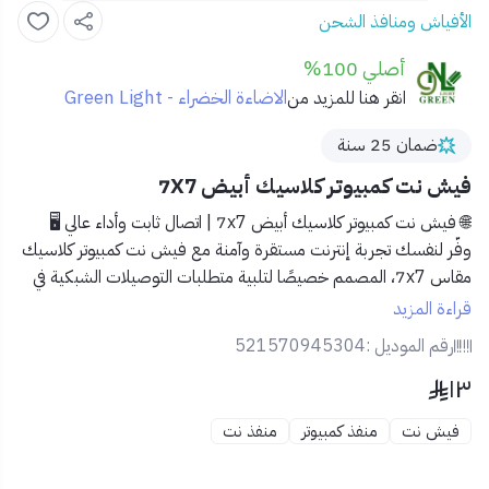
الأفياش ومنافذ الشحن
أصلي 100%
الاضاءة الخضراء - Green Light
انقر هنا للمزيد من
ضمان 25 سنة
فيش نت كمبيوتر كلاسيك أبيض 7X7
🌐 فيش نت كمبيوتر كلاسيك أبيض 7x7 | اتصال ثابت وأداء عالي 🖥️
وفّر لنفسك تجربة إنترنت مستقرة وآمنة مع
فيش نت كمبيوتر كلاسيك
مقاس 7x7
، المصمم خصيصًا لتلبية متطلبات التوصيلات الشبكية في
المنازل والمكاتب باحترافية.
قراءة المزيد
رقم الموديل :
521570945304
🔹 المميزات:
١٣
🌐 منفذ RJ45 متوافق مع كابلات الإنترنت والشبكات LAN.
⚙️ أداء عالي لنقل البيانات بسرعة واستقرار.
فيش نت
منفذ كمبيوتر
منفذ نت
🧱 تصميم كلاسيكي أنيق باللون الأبيض يتناسب مع جميع أنواع
الديكور.