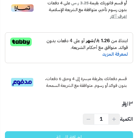
🛠️ سهل التركيب في الجدران ضمن مقاس 7x7.
أو قسم فاتورتك بقيمة
3.25 ر.س
على
4
دفعات
💡 مناسب للبنية التحتية للشبكات في المنازل والمكاتب الذكية.
بدون رسوم تأخير، متوافقة مع الشريعة الإسلامية
اعرف أكثر
📦 محتويات المنتج:
فيش شبكة (RJ45) | تصميم كلاسيك | مقاس 7x7 | لون أبيض.
✅ الاستخدام المثالي:
مثالي لغرف المعيشة، المكاتب، غرف الاجتماعات أو أي مكان يحتاج
اتصال إنترنت سلكي مستقر.
💡 نصيحة احترافية:
ركّبه بالقرب من أجهزة الكمبيوتر المكتبية أو أجهزة البث لضمان أفضل
سرعة اتصال بدون تقطيع.
قسم دفعاتك بطريقة ميسرة إلى 4 وحتى 6 دفعات،
بدون فوائد أو رسوم. متوافقة مع الشريعة السمحة
١٣
الكمية
إضافة للسلة