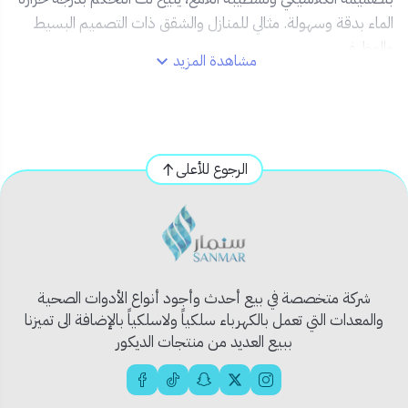
الماء بدقة وسهولة. مثالي للمنازل والشقق ذات التصميم البسيط
والوظيفي.
مشاهدة المزيد
✅ المميزات:
⚙️
تحكم مزدوج بدرجة الحرارة (بارد / ساخن)
💎
تشطيب كروم سيلفر مقاوم للصدأ والتآكل
الرجوع للأعلى
🧼
تصميم سهل التنظيف ومقاوم للبقع الكلسية
🔧
تركيب جداري سهل ومناسب لغالبية تمديدات
الحمامات
💧
تدفق ماء ثابت ومتوازن لتجربة استحمام مريحة
شركة متخصصة في بيع أحدث وأجود أنواع الأدوات الصحية
📦 محتويات المنتج:
والمعدات التي تعمل بالكهرباء سلكياً ولاسلكياً بالإضافة الى تميزنا
ببيع العديد من منتجات الديكور
خلاط دش بارد/ساخن
قاعدة تثبيت
إكسسوارات التركيب