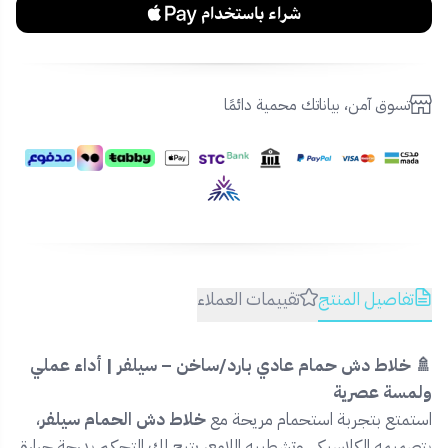
تسوق آمن، بياناتك محمية دائمًا
تفاصيل المنتج
تقييمات العملاء
🚿 خلاط دش حمام عادي بارد/ساخن – سيلفر | أداء عملي
ولمسة عصرية
استمتع بتجربة استحمام مريحة مع
خلاط دش الحمام سيلفر
،
بتصميمه الكلاسيكي وتشطيبه اللامع، يتيح لك التحكم بدرجة حرارة