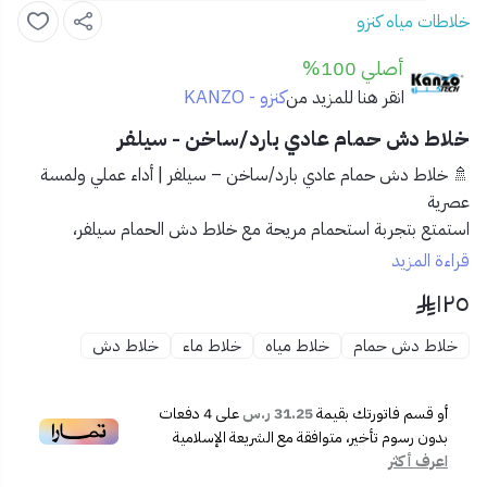
خلاطات مياه كنزو
أصلي 100%
كنزو - KANZO
انقر هنا للمزيد من
خلاط دش حمام عادي بارد/ساخن - سيلفر
🚿 خلاط دش حمام عادي بارد/ساخن – سيلفر | أداء عملي ولمسة
عصرية
استمتع بتجربة استحمام مريحة مع
خلاط دش الحمام سيلفر
،
بتصميمه الكلاسيكي وتشطيبه اللامع، يتيح لك التحكم بدرجة حرارة
قراءة المزيد
الماء بدقة وسهولة. مثالي للمنازل والشقق ذات التصميم البسيط
١٢٥
والوظيفي.
خلاط دش حمام
خلاط مياه
خلاط ماء
خلاط دش
✅ المميزات:
⚙️
تحكم مزدوج بدرجة الحرارة (بارد / ساخن)
أو قسم فاتورتك بقيمة
31.25 ر.س
على
4
دفعات
💎
تشطيب كروم سيلفر مقاوم للصدأ والتآكل
بدون رسوم تأخير، متوافقة مع الشريعة الإسلامية
🧼
تصميم سهل التنظيف ومقاوم للبقع الكلسية
اعرف أكثر
🔧
تركيب جداري سهل ومناسب لغالبية تمديدات الحمامات