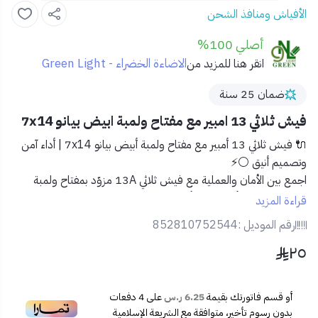
الأفياش ومنافذ الشحن
أصلي 100%
الاضاءة الخضراء - Green Light
انقر هنا للمزيد من
ضمان 25 سنة
فيش ثلاثي 13 امبير مع مفتاح ولمبة ابيض بيانو 7x14
🔌 فيش ثلاثي 13 أمبير مع مفتاح ولمبة أبيض بيانو 7x14 | أداء آمن
وتصميم أنيق ⚪⚡
اجمع بين الأمان والعملية مع
فيش ثلاثي 13A مزوّد بمفتاح ولمبة
إضاءة
، بتصميم أبيض بيانو أنيق يناسب جميع الديكورات ويقدّم تجربة
قراءة المزيد
كهربائية موثوقة وآمنة.
رقم الموديل :
852810752544
٢٥
🔹 المميزات:
⚪ لون أبيض بيانو راقٍ ومتلائم مع الجدران الحديثة.
🔌 مخرجين ثلاثية 13 أمبير لمختلف الأجهزة الكهربائية.
أو قسم فاتورتك بقيمة
6.25 ر.س
على
4
دفعات
💡 لمبة إضاءة توضح حالة التشغيل بلمحة.
بدون رسوم تأخير، متوافقة مع الشريعة الإسلامية