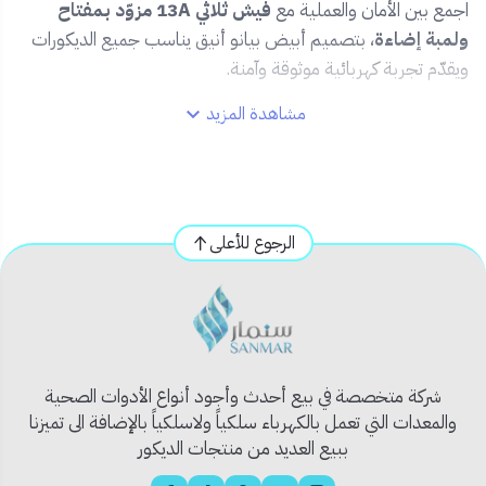
اجمع بين الأمان والعملية مع
فيش ثلاثي 13A مزوّد بمفتاح
ولمبة إضاءة
، بتصميم أبيض بيانو أنيق يناسب جميع الديكورات
ويقدّم تجربة كهربائية موثوقة وآمنة.
مشاهدة المزيد
🔹 المميزات:
⚪ لون أبيض بيانو راقٍ ومتلائم مع الجدران الحديثة.
🔌 مخرجين ثلاثية 13 أمبير لمختلف الأجهزة الكهربائية.
💡 لمبة إضاءة توضح حالة التشغيل بلمحة.
الرجوع للأعلى
🔒 مفاتيح منفصلة لكل مخرج للتحكم الكامل والأمان.
📐 مقاس 7x14 – مناسب للتركيب الجداري القياسي داخل
السعودية.
📦 محتويات المنتج:
فيش ثلاثي مزدوج – 13 أمبير – لون أبيض – تصميم بيانو – مع
شركة متخصصة في بيع أحدث وأجود أنواع الأدوات الصحية
مفتاحين ولمبتين إشارة – مقاس 7x14.
والمعدات التي تعمل بالكهرباء سلكياً ولاسلكياً بالإضافة الى تميزنا
✅ الاستخدام المثالي:
ببيع العديد من منتجات الديكور
مثالي لغرف المعيشة، والمطابخ، والمكاتب، لتوصيل أجهزة مثل