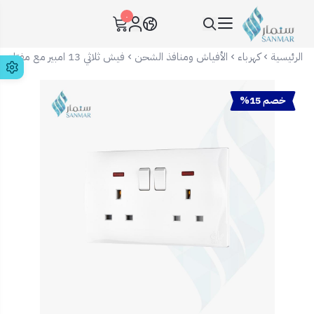
٠
سنمار Sanmar
الرئيسية
كهرباء
الأفياش ومنافذ الشحن
فيش ثلاثي 13 امبير مع مفتاح ولمبة ابيض بيانو 7x14
خصم 15%