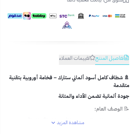
تسوق آمن، بياناتك محمية دائمًا
تفاصيل المنتج
تقييمات العملاء
🚿 شطاف كامل أسود ألماني ستارك – فخامة أوروبية بتقنية
متقدمة
جودة ألمانية تضمن الأداء والمتانة
📝
الوصف العام:
اختبر تجربة نظافة راقية مع
شطاف ستارك الألماني الأسود
،
مشاهدة المزيد
المصمم ليجمع بين الأناقة الألمانية المتقنة والعملية العالية. مثالي