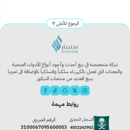
للباحثين عن لمسة فاخرة في حمامهم مع الاعتماد الكامل على
الأداء.
الرجوع للأعلى
✅
المميزات:
🇩🇪
تصميم ألماني احترافي بمعايير جودة عالية
🎨
لون أسود مطفي عصري يناسب جميع الديكورات
💦
رذاذ دقيق مع تحكم ممتاز بتدفق الماء
🧱
مصنوع من مواد مقاومة للصدأ والتآكل
شركة متخصصة في بيع أحدث وأجود أنواع الأدوات الصحية
🛠️
سهل التركيب مع قاعدة تثبيت وخرطوم مرن
والمعدات التي تعمل بالكهرباء سلكياً ولاسلكياً بالإضافة الى تميزنا
ببيع العديد من منتجات الديكور
🔒
تصميم مانع للتسرب لضمان الاستخدام الآمن
🧼
سطح سهل التنظيف ومضاد للبقع
📦
محتويات المنتج:
روابط مهمة
1 × رشاش شطاف
السجل التجاري
الرقم الضريبي
1 × قاعدة تثبيت
3100067095600003
1 × خرطوم مرن عالي الجودة
4032242902