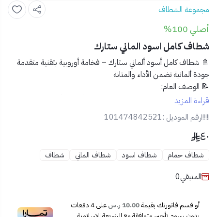
مجموعة الشطاف
أصلي 100%
شطاف كامل اسود الماني ستارك
🚿 شطاف كامل أسود ألماني ستارك – فخامة أوروبية بتقنية متقدمة
جودة ألمانية تضمن الأداء والمتانة
📝
الوصف العام:
اختبر تجربة نظافة راقية مع
شطاف ستارك الألماني الأسود
، المصمم
قراءة المزيد
ليجمع بين الأناقة الألمانية المتقنة والعملية العالية. مثالي للباحثين عن
رقم الموديل :
101474842521
لمسة فاخرة في حمامهم مع الاعتماد الكامل على الأداء.
٤٠
✅
المميزات:
شطاف حمام
شطاف اسود
شطاف الماني
شطاف
🇩🇪
تصميم ألماني احترافي بمعايير جودة عالية
🎨
لون أسود مطفي عصري يناسب جميع الديكورات
المتبقي
0
💦
رذاذ دقيق مع تحكم ممتاز بتدفق الماء
🧱
مصنوع من مواد مقاومة للصدأ والتآكل
أو قسم فاتورتك بقيمة
10.00 ر.س
على
4
دفعات
🛠️
سهل التركيب مع قاعدة تثبيت وخرطوم مرن
بدون رسوم تأخير، متوافقة مع الشريعة الإسلامية