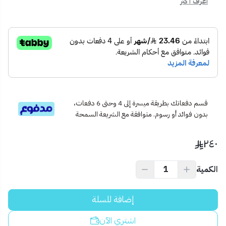
اعرف أكثر
💡
نصيحة احترافية:
اختر خلاط دش بلون أسود عند استخدام بلاط أو إكسسوارات بلون
غامق لتحقيق تناسق بصري فريد.
Meta Title:
🔍
خلاط دش أسود إيطالي DEX – تصميم فاخر وتحكم مثالي
قسم دفعاتك بطريقة ميسرة إلى 4 وحتى 6 دفعات،
بدون فوائد أو رسوم. متوافقة مع الشريعة السمحة
٢٤٠
الكمية
إضافة للسلة
اشتري الآن