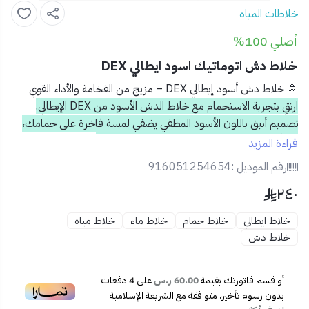
خلاطات المياه
أصلي 100%
خلاط دش اتوماتيك اسود ايطالي DEX
🚿
خلاط دش أسود إيطالي DEX – مزيج من الفخامة والأداء القوي
ارتقِ بتجربة الاستحمام مع خلاط الدش الأسود من DEX الإيطالي.
تصميم أنيق باللون الأسود المطفي يضفي لمسة فاخرة على حمامك،
مع أداء يعتمد عليه بفضل جودة التصنيع الإيطالية.
قراءة المزيد
✅
المميزات:
رقم الموديل :
916051254654
تشطيب أسود غير لامع يواكب أحدث صيحات التصميم
٢٤٠
مقاوم للرطوبة والتآكل بفضل الخامات الإيطالية المتينة
مقبض سلس لضبط حرارة وتدفق المياه بدقة
خلاط ايطالي
خلاط حمام
خلاط ماء
خلاط مياه
مخرج ماء متين متوافق مع أنظمة الدش القياسية
خلاط دش
تصميم مريح للاستخدام اليومي وتثبيت سهل
🏠
الاستخدام المثالي:
مناسب للحمامات العصرية والديكورات الداكنة
أو قسم فاتورتك بقيمة
60.00 ر.س
على
4
دفعات
مثالي للاستخدام في المنازل الراقية والفنادق
بدون رسوم تأخير، متوافقة مع الشريعة الإسلامية