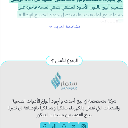
تصميم أنيق باللون الأسود المطفي يضفي لمسة فاخرة على
حمامك، مع أداء يعتمد عليه بفضل جودة التصنيع الإيطالية.
✅
المميزات:
مشاهدة المزيد
تشطيب أسود غير لامع يواكب أحدث صيحات التصميم
مقاوم للرطوبة والتآكل بفضل الخامات الإيطالية المتينة
مقبض سلس لضبط حرارة وتدفق المياه بدقة
مخرج ماء متين متوافق مع أنظمة الدش القياسية
الرجوع للأعلى
تصميم مريح للاستخدام اليومي وتثبيت سهل
🏠
الاستخدام المثالي:
مناسب للحمامات العصرية والديكورات الداكنة
مثالي للاستخدام في المنازل الراقية والفنادق
شركة متخصصة في بيع أحدث وأجود أنواع الأدوات الصحية
💡
نصيحة احترافية:
والمعدات التي تعمل بالكهرباء سلكياً ولاسلكياً بالإضافة الى تميزنا
اختر خلاط دش بلون أسود عند استخدام بلاط أو إكسسوارات
ببيع العديد من منتجات الديكور
بلون غامق لتحقيق تناسق بصري فريد.
Meta Title:
🔍