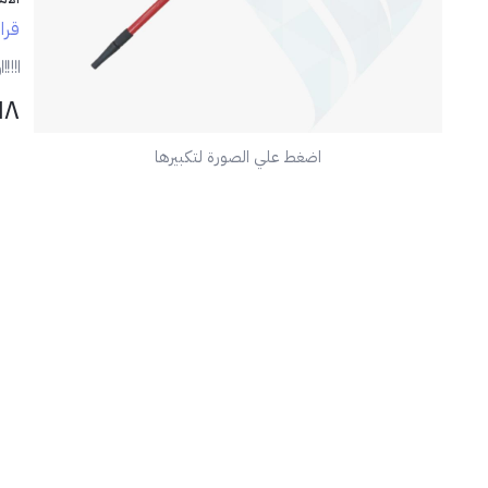
قرا
✅ ا
ر
١٨
اضغط علي الصورة لتكبيرها
📦 
🏠 
مثا
العا
💡 
يمك
الم