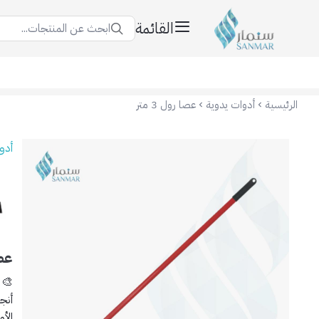
القائمة
ابحث عن المنتجات...
سنمار Sanmar
الرئيسية
أدوات يدوية
عصا رول 3 متر
أدو
عصا 
🎨 عصا رول 
أنج
الأ