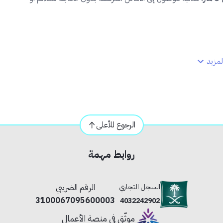
مزيد
اء
للتركيب
الطويل
الرجوع للأعلى
روابط مهمة
السجل التجاري
الرقم الضريبي
ان والأسقف والأماكن العالية.
3100067095600003
4032242902
موثّق في منصة الأعمال