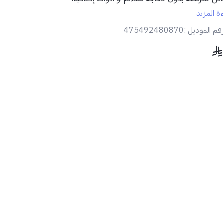
ءة المزيد
لمميزات:
قم الموديل :
475492480870
📏
طول 3 متر
يساعدك في طلاء الأسقف والجدران العالية دون عناء
🧱
مناسبة لمعظم بكرات الدهان
بفضل الطرف القياسي القابل للتركيب
🖐️
مقبض مريح وخفيف الوزن
لتقليل الإجهاد أثناء الاستخدام الطويل
🛠️
هيكل معدني قوي
مقاوم للانحناء والاستخدام المكثف
🔄
سهولة الفك والتركيب
لتوفير الوقت والجهد
محتويات المنتج:
1 × عصا رول بطول 3 متر
الاستخدام المثالي:
لية لعمال الدهان والمقاولين، وأيضًا للاستخدام المنزلي في طلاء الجدران والأ
لية.
نصيحة احترافية:
نك استخدام هذه العصا مع بكرات دهان متغيرة الرأس لتغطية مساحات أكبر
ستغرق في العمل.