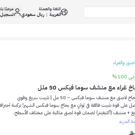
اللغة والعملة
مرحبًا ب
العربية
|
ريال سعودي
تسجيل 
َواصق والغراء
 100%
خ غراء مع منشف سوما فيكس 50 ملل
اخ لاصق مع منشف سوما فيكس – 50 مل | تثبيت سريع وقوي
ل على قوة تثبيت فائقة في ثوانٍ مع بخاخ سوما فيكس الشهير! تركيبة احترا
ع + منشف (أكتيفيتر) لضمان قوة لصق مثالية على مختلف الأسطح.
ءة المزيد
لمميزات: