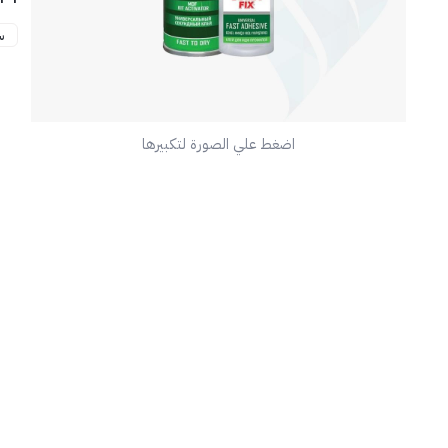
س
📦 
اضغط علي الصورة لتكبيرها
🧰 
💡 
رش 
وست