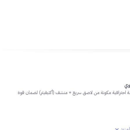
بة احترافية مكونة من لاصق سريع + منشف (أكتيفيتر) لضمان قوة
مزيد