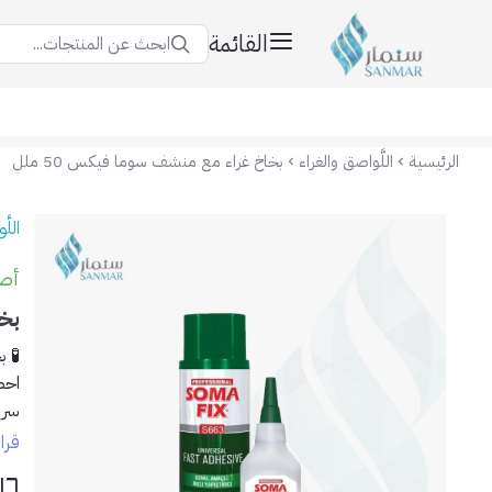
القائمة
ابحث عن المنتجات...
سنمار Sanmar
الرئيسية
اللَّواصق والغراء
بخاخ غراء مع منشف سوما فيكس 50 ملل
اللّ
أصلي
بخا
🧪 بخ
احص
سري
قرا
✅ ا
١٦