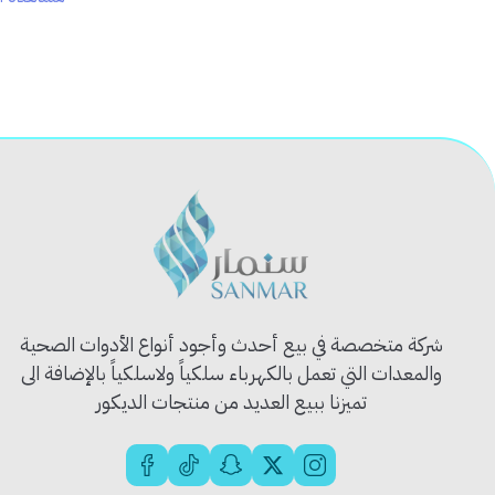
⚡
تثبيت فوري
خلال ثوانٍ بفضل المنشف الفعال.
🧱
قوة لصق عالية
على الخشب، البلاستيك، المعدن، السيراميك،
🧤
سهل الاستخدام
بخطوتين فقط: رش – ثم لصق.
🧼
لا يترك بقايا مزعجة
أو لون بعد الجفاف.
🧰
مناسب للأعمال الصناعية والمنزلية
والمهنية.
📦 محتويات العبوة:
✅ بخاخ منشف (Activator)
✅ لاصق قوي (50 مل)
🧰 الاستخدام المثالي:
إصلاحات المنازل اليومية
شركة متخصصة في بيع أحدث وأجود أنواع الأدوات الصحية
الأعمال الخشبية والديكورات
والمعدات التي تعمل بالكهرباء سلكياً ولاسلكياً بالإضافة الى
قطع الأثاث، البلاستيك والمعدن
تميزنا ببيع العديد من منتجات الديكور
الاستخدامات الصناعية والتجارية
💡 نصيحة احترافية: