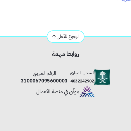
 والمزيد.
الرجوع للأعلى
روابط مهمة
السجل التجاري
الرقم الضريبي
3100067095600003
4032242902
موثّق في منصة الأعمال