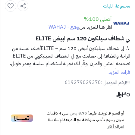
مجموعة الليات
أصلي 100%
وهج - WAHAJ
انقر هنا للمزيد من
لي شطاف سيلكون 120 سم ابيض ELITE
💧 لي شطاف سيليكون أبيض 120 سم – ELITEأضف لمسة من
الراحة والنظافة إلى حمامك مع لي الشطاف السيليكوني من ELITE.
تصميمه المتين والمرن يوفّر لك تجربة استخدام سلسة وعمر طويل،
مع لون أبيض أنيق يتماشى مع مختلف ديكورات الحمامات.
قراءة المزيد
رقم الموديل :
619279029370
✅ المميزات:
٣٥
طول 120 سم لتوفير مرونة أكبر في الاستخدام.
مصنوع من
سيليكون عالي الجودة
يقاوم التآكل والتلف.
سهل التركيب على أغلب أنواع الشطافات.
أو قسم فاتورتك بقيمة
8.75 ر.س
على
4
دفعات
مقاوم للماء والضغط العالي.
بدون رسوم تأخير، متوافقة مع الشريعة الإسلامية
تصميم ناعم بلمسة عصرية مناسبة للحمامات الحديثة.
اعرف أكثر
📦 المحتويات: