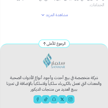
الحمامات.
مشاهدة المزيد
✅ المميزات:
طول 120 سم لتوفير مرونة أكبر في الاستخدام.
مصنوع من
سيليكون عالي الجودة
يقاوم التآكل والتلف.
سهل التركيب على أغلب أنواع الشطافات.
الرجوع للأعلى
مقاوم للماء والضغط العالي.
تصميم ناعم بلمسة عصرية مناسبة للحمامات الحديثة.
📦 المحتويات:
لي شطاف سيليكون بطول 120 سم.
شركة متخصصة في بيع أحدث وأجود أنواع الأدوات الصحية
قطع ربط قياسية للتثبيت السهل.
والمعدات التي تعمل بالكهرباء سلكياً ولاسلكياً بالإضافة الى تميزنا
ببيع العديد من منتجات الديكور
💡 استخدام مثالي:
مثالي للمنازل، والفنادق، والشقق المفروشة. يدعم الاستخدام اليومي