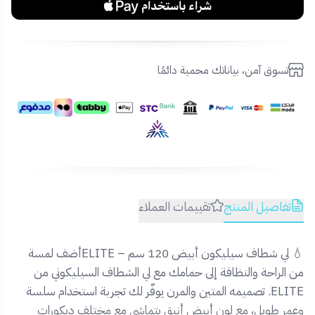
تسوق آمن، بياناتك محمية دائمًا
تفاصيل المنتج
تقييمات العملاء
💧 لي شطاف سيليكون أبيض 120 سم – ELITEأضف لمسة
من الراحة والنظافة إلى حمامك مع لي الشطاف السيليكوني من
ELITE. تصميمه المتين والمرن يوفّر لك تجربة استخدام سلسة
وعمر طويل، مع لون أبيض أنيق يتماشى مع مختلف ديكورات