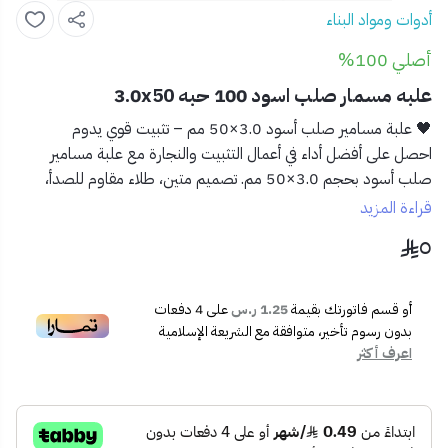
أدوات ومواد البناء
أصلي 100%
علبه مسمار صلب اسود 100 حبه 3.0x50
🖤 علبة مسامير صلب أسود 3.0×50 مم – تثبيت قوي يدوم
احصل على أفضل أداء في أعمال التثبيت والنجارة مع
علبة مسامير
صلب أسود
بحجم 3.0×50 مم. تصميم متين، طلاء مقاوم للصدأ،
وتغليف عملي بـ 100 مسمار لتنجز مهامك بدقة واحترافية.
قراءة المزيد
٥
✅ المميزات:
🧲
معدن صلب عالي الجودة
لتحمل الاستخدامات القوية
والمتكررة
أو قسم فاتورتك بقيمة
1.25 ر.س
على
4
دفعات
🛡️
مقاوم للصدأ والتآكل
بفضل الطلاء الأسود المتين
بدون رسوم تأخير، متوافقة مع الشريعة الإسلامية
📦
علبة تحتوي على 100 حبة
تسهّل التخزين والتنظيم
اعرف أكثر
🪚 مناسب للأخشاب القاسية والخرسانة الخفيفة
📐 المواصفات:
الحجم: 3.0 × 50 ملم