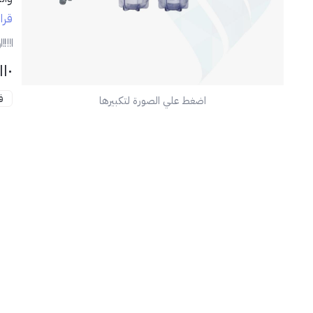
قرا
ر
١١٠
ف
اضغط علي الصورة لتكبيرها
📦 
🏠 
مثا
💡 