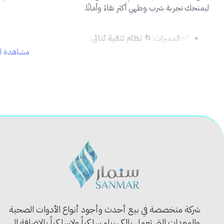
ليمنحك تجربة شرب وطهي أكثر نقاءً وأمانًا.
✅ المميزات:🌀
نظام تنقية ثنائي
:
المرحلة الأولى:
فلتر خيط أو قطن لإزالة الأتربة والرواسب الدقيقة
مشاهدة ال
المرحلة الثانية:
فلتر كربوني يزيل الكلور والطعم والروائح.
🧱
هيكل شفاف مزدوج
لسهولة المراقبة والاستبدال.
🛠️
سهل التركيب
على خط المياه الرئيسي أو تحت المجلى.
💧
يحسن طعم المياه ولونها
بشكل ملحوظ.
⚙️
يأتي مع صنبور معدني أنيق
لاستخدام مباشر.
📦 محتويات المنتج:
وحدة فلتر مزدوجة (2 حبة فلاتر داخلية مثبتة)
قاعدة تثبيت
خرطوم توصيل وصنبور معدني
كتيب تعليمات ودعم فني
شركة متخصصة في بيع أحدث وأجود أنواع الأدوات الصحية
🏠 الاستخدام المثالي:
والمعدات التي تعمل بالكهرباء سلكياً ولاسلكياً بالإضافة الى