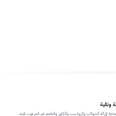
 الفلاتر الداخلية كل
2 إلى 3 أشهر
للحفاظ على جودة تنقية عالية ومياه صحية.
ة ونقية
ناية لإزالة الشوائب والرواسب والكلور والطعم غير المرغوب فيه،