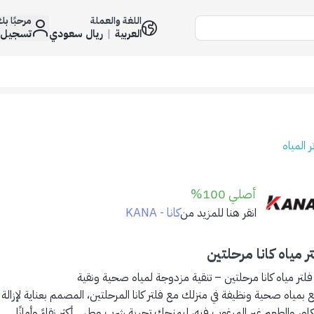
اللغة والعملة
مرحبًا ب
العربية
|
ريال سعودي
تسجيل 
ر المياه
أصلي 100%
كانا - KANA
انقر هنا للمزيد من
ر مياه كانا مرحلتين
فلتر مياه كانا مرحلتين – تنقية مزدوجة لمياه صحية ونقية
ع بمياه صحية ونظيفة في منزلك مع
فلتر كانا المرحلتين
، المصمم بعناية لإزال
كلور والطعم غير المرغوب فيه، ليمنحك تجربة شرب وطهي أكثر نقاءً وأمانًا.