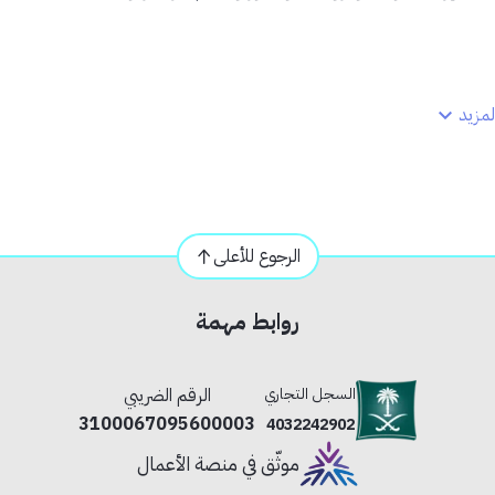
.
مزيد
الرجوع للأعلى
روابط مهمة
السجل التجاري
الرقم الضريبي
3100067095600003
4032242902
موثّق في منصة الأعمال