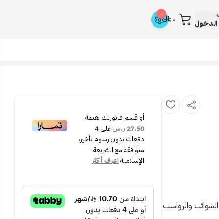
ك
٠
٠
الدخول
أو قسم فاتورتك بقيمة
27.50 ر.س
على
4
دفعات بدون رسوم تأخير،
متوافقة مع الشريعة
الإسلامية
اعرف أكثر
ة الشوائب والرواسب