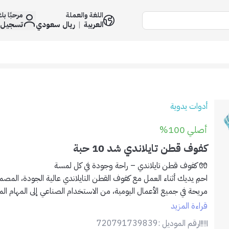
اللغة والعملة
مرحبًا ب
العربية
|
ريال سعودي
تسجيل 
أدوات يدوية
أصلي 100%
كفوف قطن تايلاندي شد 10 حبة
🧤
كفوف قطن تايلاندي – راحة وجودة في كل لمسة
احمِ يديك أثناء العمل مع
كفوف القطن التايلاندي عالية الجودة
، المصمم
مريحة في جميع الأعمال اليومية، من الاستخدام الصناعي إلى المهام المن
قراءة المزيد
✅
المميزات:
رقم الموديل :
720791739839