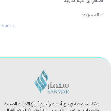
الصناعي إلى المهام المنزلية.
✅
المميزات:
مشاهدة ال
🧵
مصنوعة من قطن ناعم عالي الجودة
لا يسبب التهيج
✋
مقاس موحد مرن
يناسب معظم الأيدي
💨
قابل للتهوية
لتقليل التعرق أثناء الاستخدام الطويل
🔁
متعدد الاستخدامات
: صيانة، تنظيف، دهان، نقل صناديق
📦
عبوة اقتصادية
تحتوي على 10 حبات (5 أزواج)
📦
محتويات المنتج:
10 قطع من كفوف القطن التايلاندي (5 أزواج)
🧰
الاستخدام المثالي:
الورش والمصانع والمستودعات
أعمال البستنة والنقل
شركة متخصصة في بيع أحدث وأجود أنواع الأدوات الصحية
الطلاء والتركيبات الخفيفة
والمعدات التي تعمل بالكهرباء سلكياً ولاسلكياً بالإضافة الى