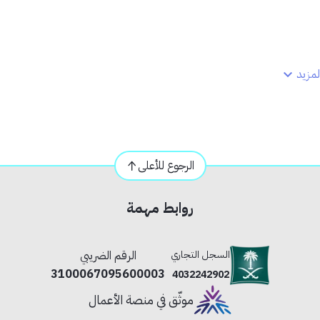
مزيد
الرجوع للأعلى
روابط مهمة
السجل التجاري
الرقم الضريبي
3100067095600003
4032242902
موثّق في منصة الأعمال