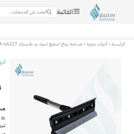
القائمة
ابحث عن المنتجات...
سنمار Sanmar
الرئيسية
أدوات يدوية
مساحة زجاج اسفنج اسود يد بلاستيك KA-66227
أدو
مسا
🧼
احص
مساح