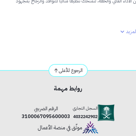
أداء العالي والخفة، لتمنحك تنظيفًا مثاليًا للنوافذ والزجاج بمجهود
مزيد
الرجوع للأعلى
روابط مهمة
السجل التجاري
الرقم الضريبي
3100067095600003
4032242902
موثّق في منصة الأعمال