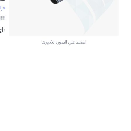
تنظي
قرا
✅
ر
١٠
اضغط علي الصورة لتكبيرها
📦
🧽