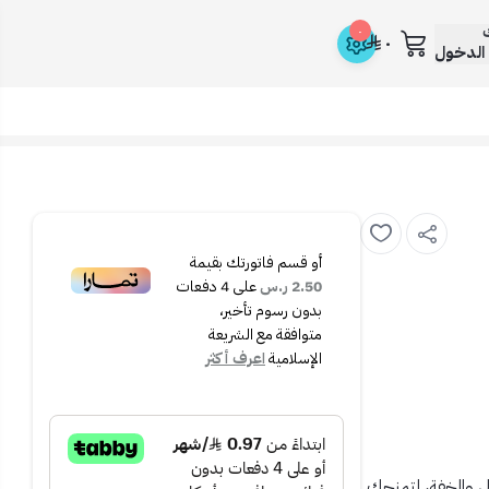
ك
٠
٠
الدخول
أو قسم فاتورتك بقيمة
2.50 ر.س
على
4
دفعات
بدون رسوم تأخير،
متوافقة مع الشريعة
الإسلامية
اعرف أكثر
لي والخفة، لتمنحك