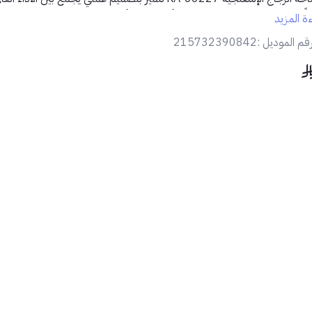
فًا مثاليًا للنوافذ والزجاج بمجهود أقل ونتائج أفضل.
ءة المزيد
المميزات:
قم الموديل :
215732390842
🧽
رأس إسفنجي عالي الامتصاص
يزيل الأوساخ والبقع بسهولة
💧
شريط مطاطي مدمج
لتجفيف الزجاج بدون ترك آثار
🖐️
مقبض بلاستيك مريح
وخفيف الوزن لسهولة الاستخدام
🧱
تصميم قوي ومتين
لتحمل الاستخدام اليومي
📏
حجم عملي
يناسب نوافذ السيارات والمنازل والمحلات
تفاصيل المنتج:
الموديل: KA-66227
نوع الرأس: إسفنجي مع شريط مطاطي
اللون: أسود
المقبض: بلاستيك متين
الاستخدام: لتنظيف زجاج السيارات، النوافذ، المرايا، الواجهات
الاستخدام المثالي:
تنظيف الزجاج الخارجي والداخلي
مثالية لغسيل السيارات
استخدام منزلي وتجاري