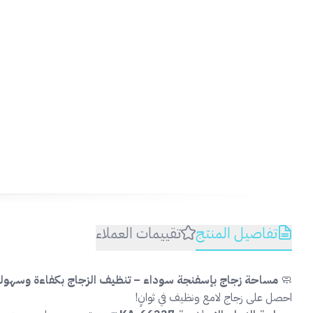
💡
بلل
الم
تفاصيل المنتج
تقييمات العملاء
🧼
مساحة زجاج بإسفنجة سوداء – تنظيف الزجاج بكفاءة وسهول
احصل على زجاج لامع ونظيف في ثوانٍ!