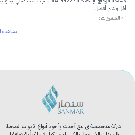
مساحة الزجاج الإسفنجية KA-66227
تتميز بتصميم عملي يجمع بين ال
أقل ونتائج أفضل.
✅
المميزات:
مشاهدة ال
🧽
رأس إسفنجي عالي الامتصاص
يزيل الأوساخ والبقع بسهولة
💧
شريط مطاطي مدمج
لتجفيف الزجاج بدون ترك آثار
🖐️
مقبض بلاستيك مريح
وخفيف الوزن لسهولة الاستخدام
🧱
تصميم قوي ومتين
لتحمل الاستخدام اليومي
📏
حجم عملي
يناسب نوافذ السيارات والمنازل والمحلات
📦
تفاصيل المنتج:
الموديل: KA-66227
نوع الرأس: إسفنجي مع شريط مطاطي
اللون: أسود
المقبض: بلاستيك متين
الاستخدام: لتنظيف زجاج السيارات، النوافذ، المرايا، الواجهات
شركة متخصصة في بيع أحدث وأجود أنواع الأدوات الصحية
والمعدات التي تعمل بالكهرباء سلكياً ولاسلكياً بالإضافة الى
🧽
الاستخدام المثالي: