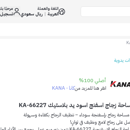
اللغة والعملة
مرحبًا ب
العربية
|
ريال سعودي
تسجيل 
ات يدوية
أصلي 100%
كانا - KANA
انقر هنا للمزيد من
حة زجاج اسفنج اسود يد بلاستيك KA-66227
مساحة زجاج بإسفنجة سوداء – تنظيف الزجاج بكفاءة وسهولة
ل على زجاج لامع ونظيف في ثوانٍ!
ة الزجاج الإسفنجية KA-66227
تتميز بتصميم عملي يجمع بين الأداء العا