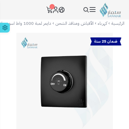
٠
سنمار Sanmar
الرئيسية
كهرباء
الأفياش ومنافذ الشحن
دايمر لمبة 1000 واط اسود بيانو 7x7
ضمان 25 سنة