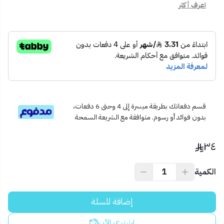
اعرف أكثر
🔄 تحكم ناعم بانسيابية لتغيير شدة الإضاءة حسب الرغبة.
🔌 تركيب سهل ومقاس موحّد 7x7 ليتناسق مع باقي مفاتيح
الكهرباء.
🛡️ جودة عالية لتحمّل التشغيل المستمر دون سخونة.
📦
محتويات المنتج:
دايمر لمبة أسود بيانو 1000 واط
قاعدة تثبيت وتعليمات الاستخدام
📍
الاستخدام المثالي:
غرف المعيشة، غرف النوم، أو المجالس التي تحتاج لتغيير إضاءة الجو
قسم دفعاتك بطريقة ميسرة إلى 4 وحتى 6 دفعات،
بدون فوائد أو رسوم. متوافقة مع الشريعة السمحة
بسهولة أثناء الجلوس أو الاسترخاء.
💡
نصيحة احترافية:
٣٤
استخدمه مع لمبات LED أو هالوجين قابلة للتعتيم للحصول على
أفضل أداء وتحكم ضوئي مثالي.
الكمية
إضافة للسلة
اشتري الآن