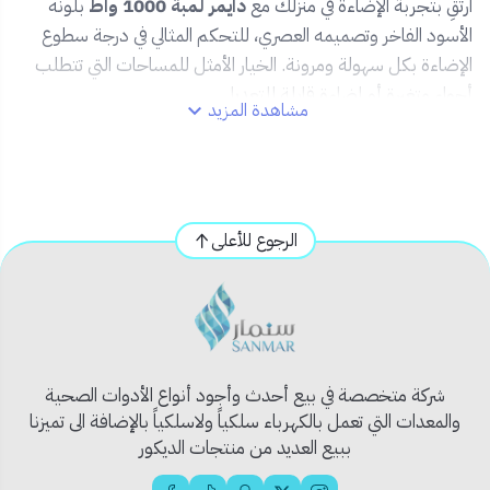
ارتقِ بتجربة الإضاءة في منزلك مع
دايمر لمبة 1000 واط
بلونه
الأسود الفاخر وتصميمه العصري، للتحكم المثالي في درجة سطوع
الإضاءة بكل سهولة ومرونة. الخيار الأمثل للمساحات التي تتطلب
أجواء متغيرة أو إضاءة قابلة للتعديل.
مشاهدة المزيد
✨
المميزات:
🖤 تصميم أنيق بلون أسود بيانو يضفي لمسة راقية على
الجدران.
الرجوع للأعلى
💡 قدرة تشغيل حتى 1000 واط – مناسب لمعظم أنواع
اللمبات القابلة للتعتيم.
🔄 تحكم ناعم بانسيابية لتغيير شدة الإضاءة حسب الرغبة.
🔌 تركيب سهل ومقاس موحّد 7x7 ليتناسق مع باقي
مفاتيح الكهرباء.
🛡️ جودة عالية لتحمّل التشغيل المستمر دون سخونة.
شركة متخصصة في بيع أحدث وأجود أنواع الأدوات الصحية
والمعدات التي تعمل بالكهرباء سلكياً ولاسلكياً بالإضافة الى تميزنا
📦
محتويات المنتج:
ببيع العديد من منتجات الديكور
دايمر لمبة أسود بيانو 1000 واط