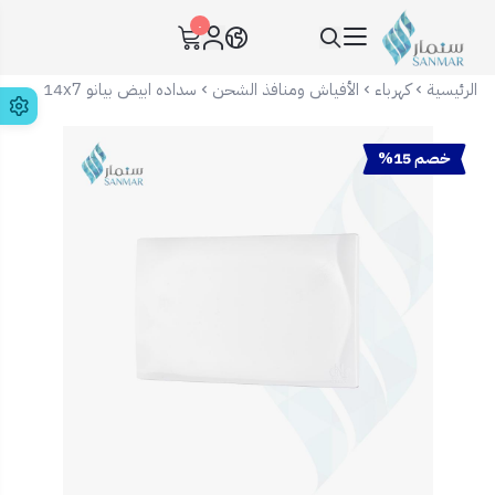
٠
سنمار Sanmar
الرئيسية
كهرباء
الأفياش ومنافذ الشحن
سداده ابيض بيانو 14x7
خصم 15%