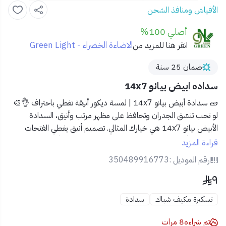
الأفياش ومنافذ الشحن
أصلي 100%
الاضاءة الخضراء - Green Light
انقر هنا للمزيد من
ضمان 25 سنة
سداده ابيض بيانو 14x7
🧱 سدادة أبيض بيانو 14x7 | لمسة ديكور أنيقة تغطي باحتراف 👌🎨
لو تحب تنسّق الجدران وتحافظ على مظهر مرتب وأنيق،
السدادة
الأبيض بيانو 14x7
هي خيارك المثالي. تصميم أنيق يغطي الفتحات
الكهربائية أو المربعات غير المستخدمة بكل احترافية وأناقة.
قراءة المزيد
رقم الموديل :
350489916773
🔹 المميزات:
٩
🎨 لون أبيض بيانو فخم ينسجم مع مختلف أنماط الديكور.
🧱 مقاس 14x7 يناسب التغطية الواسعة للمفاتيح أو العلب
تسكيرة مكيف شباك
سدادة
الكهربائية.
🛡️ مصنع من خامات مقاومة للخدش والتغيرات اللونية.
تم شراءه
8
مرات