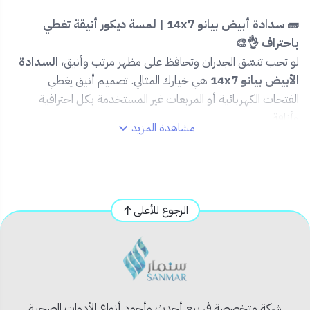
🧱 سدادة أبيض بيانو 14x7 | لمسة ديكور أنيقة تغطي
باحتراف 👌🎨
لو تحب تنسّق الجدران وتحافظ على مظهر مرتب وأنيق،
السدادة
الأبيض بيانو 14x7
هي خيارك المثالي. تصميم أنيق يغطي
الفتحات الكهربائية أو المربعات غير المستخدمة بكل احترافية
وأناقة.
مشاهدة المزيد
🔹 المميزات:
🎨 لون أبيض بيانو فخم ينسجم مع مختلف أنماط
الديكور.
الرجوع للأعلى
🧱 مقاس 14x7 يناسب التغطية الواسعة للمفاتيح أو
العلب الكهربائية.
🛡️ مصنع من خامات مقاومة للخدش والتغيرات اللونية.
🛠️ سهل التثبيت والتركيب، دون الحاجة لأدوات معقدة.
✅ مثالية لإغلاق الفتحات الكهربائية غير المستعملة بطريقة
مرتبة.
شركة متخصصة في بيع أحدث وأجود أنواع الأدوات الصحية