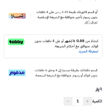
🛠️ سهل التثبيت والتركيب، دون الحاجة لأدوات معقدة.
✅ مثالية لإغلاق الفتحات الكهربائية غير المستعملة بطريقة
أو قسم فاتورتك بقيمة
2.25 ر.س
على
4
دفعات
مرتبة.
بدون رسوم تأخير، متوافقة مع الشريعة الإسلامية
📦 محتويات المنتج:
اعرف أكثر
سدادة ديكور – بيانو – لون أبيض – مقاس 14x7
✅ الاستخدام المثالي:
للمنازل أو المكاتب أو المشاريع السكنية، لتغطية نقاط الكهرباء غير
المستخدمة بشكل أنيق وآمن.
💡 نصيحة احترافية:
لتحقيق أفضل تنسيق بصري، استخدم السدادة مع مجموعة مفاتيح
وأفياش بيانو الأبيض لانسجام فخم في جميع الغرف.
قسم دفعاتك بطريقة ميسرة إلى 4 وحتى 6 دفعات،
بدون فوائد أو رسوم. متوافقة مع الشريعة السمحة
٩
الكمية