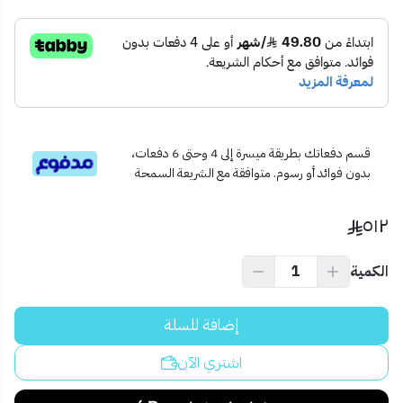
الغسيل
🧼
سهولة التنظيف وعدم تراكم الأوساخ بفضل السطح المعالج
🌡️
مقاومة للصدأ ودرجات الحرارة العالية
💧
فتحة مدمجة لمياه الفلتر (Filter tap ready)
🧩
تصميم متكامل لتوفير المساحة وتنظيم المغسلة
📦 محتويات المنتج:
خلاط سمارت بطبقة النانو
قسم دفعاتك بطريقة ميسرة إلى 4 وحتى 6 دفعات،
جميع القطع اللازمة للتركيب
بدون فوائد أو رسوم. متوافقة مع الشريعة السمحة
دليل الاستخدام والتركيب
🧭 الاستخدام المثالي:
٥١٢
مغاسل المطابخ العصرية
مغاسل المطاعم والكافيهات
الكمية
المنازل الذكية الحديثة
💡 نصيحة احترافية:
لأداء أمثل، يُنصح بتركيب فلتر مياه مخصص لتغذية فتحة الفلترة
إضافة للسلة
الجانبية، مما يضمن استخدامًا صحيًا ونظيفًا لمياه الشرب.
اشتري الآن