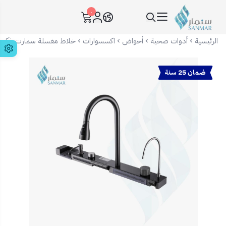
٠
سنمار Sanmar
الرئيسية
أدوات صحية
أحواض
اكسسوارات
خلاط مغسلة سمارت ذكي بطب
ضمان 25 سنة