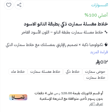
اكسسوارات
أصلي 100%
خلاط مغسلة سمارت ذكي بطبقة النانو الاسود
🔧 خلاط مغسلة سمارت بطبقة النانو – اللون الأسود الفاخر
🧠 تكنولوجيا ذكية × تصميم راقٍارتقِ بمغسلتك مع
خلاط سمارت الذكي
بطبقة النانو الأسود
، الذي يجمع بين التقنية الذكية، والتصميم العصري،
قراءة المزيد
والمظهر الفاخر. تم تصنيعه بعناية ليوفر أقصى درجات الراحة، النظافة،
٥١٢
والتحكم بالمياه في تجربة يومية استثنائية.
حوض سمارت
خلاط ذكي
خلاط مغسلة سمارت
خلاط ماء
✅ المميزات:
خلاط سمارت
🖤
طبقة نانو مقاومة للبصمات والماء
تمنحك مظهرًا نظيفًا
دائمًا
أو قسم فاتورتك بقيمة
128.00 ر.س
على
4
دفعات
🔁
مقبض مزدوج ذكي
للتحكم الدقيق بدرجة الحرارة وتدفق
بدون رسوم تأخير، متوافقة مع الشريعة الإسلامية
المياه
اعرف أكثر
💦
حنفية قابلة للسحب مع رشاش متعدد الأنماط
لتسهيل