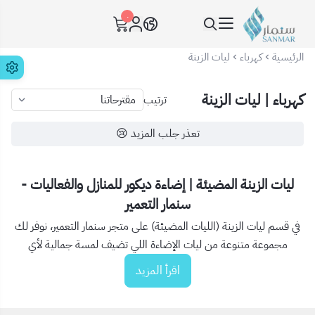
٠
سنمار Sanmar
الرئيسية
كهرباء
ليات الزينة
كهرباء | ليات الزينة
ترتيب
تعذر جلب المزيد 😢
ليات الزينة المضيئة | إضاءة ديكور للمنازل والفعاليات -
سنمار التعمير
في قسم ليات الزينة (الليات المضيئة) على متجر سنمار التعمير، نوفر لك
مجموعة متنوعة من ليات الإضاءة اللي تضيف لمسة جمالية لأي
مساحة، سواء للاستخدام الداخلي أو الخارجي. تصاميمنا تناسب
اقرأ المزيد
الحدائق، الأسوار، واجهات البيوت، الفعاليات، والديكور العام، وتتوفر
بألوان مختلفة وأطوال متعددة. ✨ المنتجات تشمل: ليات مضيئة ليد