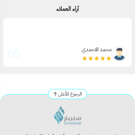
(LED) مقاومة للماء ليات زينة بألوان متعددة وثابتة أو متغيرة ليات
آراء العملاء
تشغيل مباشر على الكهرباء أو بريموت خامات قوية مناسبة للاستخدام
الخارجي والداخلي 💡 مميزات القسم: ✅ استهلاك منخفض للطاقة (ليد
موفر) ✅ متوفرة بأطوال مختلفة (10م، 20م، 50م...) ✅ مقاومة
للعوامل الجوية، مثالية للحدائق والمباني ✅ سهلة التركيب والقص
والتوصيل ✅ شحن سريع وتوصيل لجميع مدن السعودية 🎉 مناسبة لـ:
زينة المناسبات والأعياد تنسيق الحدائق والأسوار ديكور المحلات
محمد الاحمدي
والمطاعم استخدام شخصي أو تجاري
الرجوع للأعلى