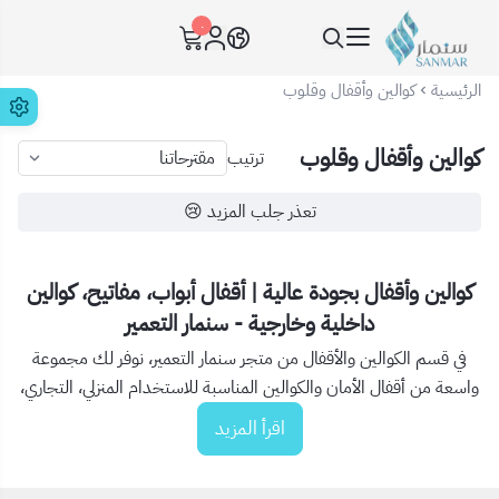
٠
سنمار Sanmar
الرئيسية
كوالين وأقفال وقلوب
كوالين وأقفال وقلوب
ترتيب
تعذر جلب المزيد 😢
كوالين وأقفال بجودة عالية | أقفال أبواب، مفاتيح، كوالين
داخلية وخارجية - سنمار التعمير
في قسم الكوالين والأقفال من متجر سنمار التعمير، نوفر لك مجموعة
واسعة من أقفال الأمان والكوالين المناسبة للاستخدام المنزلي، التجاري،
والصناعي، بتصاميم متينة وجودة عالية. منتجاتنا مصممة لضمان
اقرأ المزيد
الحماية، المتانة، وسهولة الاستخدام، وتغطي كافة احتياجاتك من أقفال
الأبواب الداخلية والخارجية، حتى كوالين غرف النوم والمكاتب