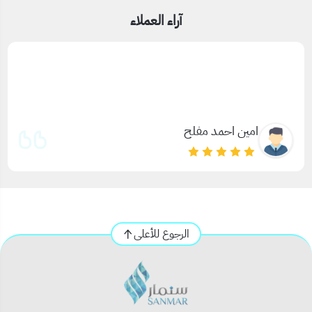
والمستودعات. 🔒 المنتجات المتوفرة تشمل: كوالين أبواب داخلية
آراء العملاء
وخارجية أقفال أمان عالية التحمل مفاتيح وأسطوانات بديلة كوالين
إلكترونية وتقليدية مستلزمات تركيب الأقفال والكوالين 💡 مميزات
القسم: ✅ جودة عالية تناسب معايير الأمان في السعودية ✅ تصاميم
متنوعة تناسب الاستخدامات المختلفة ✅ شحن سريع وتوصيل لجميع
مدن المملكة ✅ أسعار منافسة وخيارات متعددة تناسب الأفراد
والمشاريع 🛡️ نوفر حلول أمان موثوقة تناسب الشقق، الفلل، المحلات
امين احمد مفلح
التجارية، المستودعات، والمكاتب، مع سهولة في التركيب والصيانة.
الرجوع للأعلى