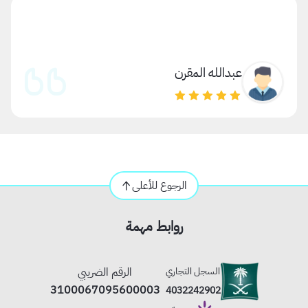
عبدالله المقرن
الرجوع للأعلى
روابط مهمة
السجل التجاري
الرقم الضريبي
3100067095600003
4032242902