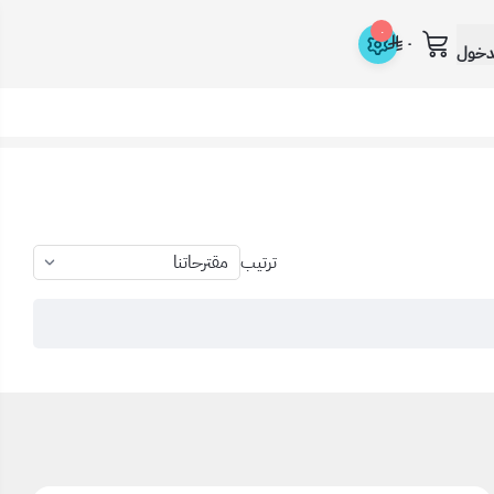
٠
٠
دخول
ترتيب