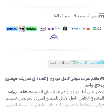
تسوق آمن، بياناتك محمية دائمًا
تفاصيل المنتج
تقييمات العملاء
🧰 طقم هراب مجلى كامل مزدوج | كفاءة في تصريف حوضين
بمنتج واحد
احصل على أداء موثوق وتصريف انسيابي للمياه مع
طقم الهراب
المزدوج الكامل
، الحل الأمثل للمطابخ المزودة بحوضين. تصميم
عملي وجودة عالية تضمن الراحة والاستدامة في الاستخدام اليومي.