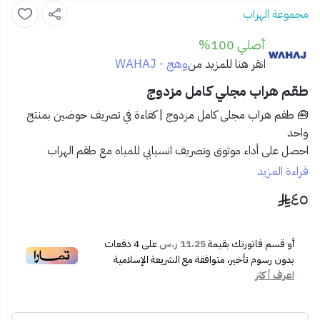
مجموعة الهراب
أصلي 100%
وهج - WAHAJ
انقر هنا للمزيد من
طقم هراب مجلي كامل مزدوج
🧰 طقم هراب مجلى كامل مزدوج | كفاءة في تصريف حوضين بمنتج
واحد
احصل على أداء موثوق وتصريف انسيابي للمياه مع
طقم الهراب
المزدوج الكامل
، الحل الأمثل للمطابخ المزودة بحوضين. تصميم عملي
قراءة المزيد
وجودة عالية تضمن الراحة والاستدامة في الاستخدام اليومي.
٤٥
✅ المميزات:
🔄
تصميم مزدوج مثالي لحوضين
يضمن تصريفًا فعالًا دون أي
أو قسم فاتورتك بقيمة
11.25 ر.س
على
4
دفعات
انسداد.
بدون رسوم تأخير، متوافقة مع الشريعة الإسلامية
🛠️
هيكل مرن ومتعدد الزوايا
لسهولة التوصيل والتوافق مع
اعرف أكثر
مختلف المجالي.
💧
مقاوم للتسرب والروائح
بفضل الوصلات المحكمة ونظام