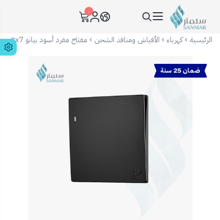
٠
سنمار Sanmar
الرئيسية
كهرباء
الأفياش ومنافذ الشحن
مفتاح مفرد أسود بيانو 7x7
ضمان 25 سنة