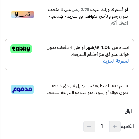
📐
مقاس 7x7
متوافق مع مقاسات الأفياش القياسية في
السعودية.
أو قسم فاتورتك بقيمة
2.75 ر.س
على
4
دفعات
💡
إضاءة خلفية خفيفة
تساعد على تحديد مكان المفتاح في
بدون رسوم تأخير، متوافقة مع الشريعة الإسلامية
اعرف أكثر
الظلام.
🛠️
تصميم متين
مقاوم للاستخدام اليومي لفترات طويلة.
📦
محتويات المنتج:
مفتاح مفرد بلون أسود بيانو
مسامير التثبيت
دليل استخدام بسيط
📍
الاستخدام المثالي:
مثالي لغرف النوم، دورات المياه، المطابخ أو أي مساحة تحتاج فيها إلى
تحكم بنقطة إضاءة واحدة.
قسم دفعاتك بطريقة ميسرة إلى 4 وحتى 6 دفعات،
بدون فوائد أو رسوم. متوافقة مع الشريعة السمحة
💡
نصيحة احترافية:
ركّبه في الممرات أو بجانب السرير لتحكم سريع وسهل بالإضاءة دون
١١
الحاجة إلى مفاتيح متعددة.
الكمية