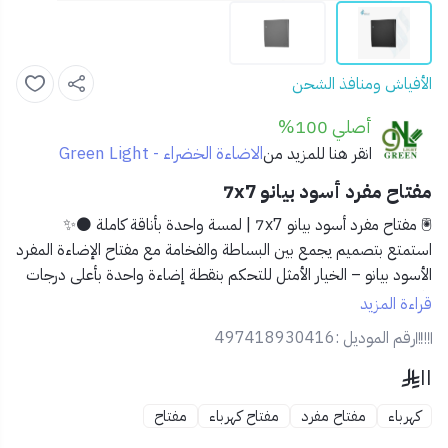
الأفياش ومنافذ الشحن
أصلي 100%
الاضاءة الخضراء - Green Light
انقر هنا للمزيد من
مفتاح مفرد أسود بيانو 7x7
🖲️
مفتاح مفرد أسود بيانو 7x7 | لمسة واحدة بأناقة كاملة ⚫️✨
استمتع بتصميم يجمع بين البساطة والفخامة مع
مفتاح الإضاءة المفرد
الأسود بيانو
– الخيار الأمثل للتحكم بنقطة إضاءة واحدة بأعلى درجات
الأناقة والجودة.
قراءة المزيد
رقم الموديل :
497418930416
🌟
المميزات:
١١
🔘
مفتاح واحد
للتحكم بدائرة كهربائية واحدة.
🖤
لون أسود بيانو لامع
يضفي لمسة فاخرة على الديكور
كهرباء
مفتاح مفرد
مفتاح كهرباء
مفتاح
الداخلي.