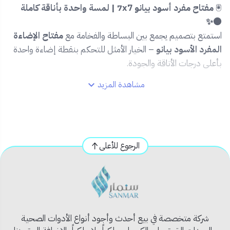
🖲️
مفتاح مفرد أسود بيانو 7x7 | لمسة واحدة بأناقة كاملة
⚫️✨
استمتع بتصميم يجمع بين البساطة والفخامة مع
مفتاح الإضاءة
المفرد الأسود بيانو
– الخيار الأمثل للتحكم بنقطة إضاءة واحدة
بأعلى درجات الأناقة والجودة.
مشاهدة المزيد
🌟
المميزات:
🔘
مفتاح واحد
للتحكم بدائرة كهربائية واحدة.
🖤
لون أسود بيانو لامع
يضفي لمسة فاخرة على الديكور
الداخلي.
الرجوع للأعلى
📐
مقاس 7x7
متوافق مع مقاسات الأفياش القياسية في
السعودية.
💡
إضاءة خلفية خفيفة
تساعد على تحديد مكان المفتاح
في الظلام.
🛠️
تصميم متين
مقاوم للاستخدام اليومي لفترات طويلة.
شركة متخصصة في بيع أحدث وأجود أنواع الأدوات الصحية
📦
محتويات المنتج: