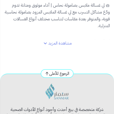
🧺 لي غسالة ملابس بصامولة نحاس | أداء موثوق ومتانة تدوم
ودّع مشاكل التسرب مع لي غسالة الملابس المزود بصامولة نحاسية
قوية، والمتوفر بعدة مقاسات لتناسب مختلف أنواع الغسالات
المنزلية.
✅ المميزات:
مشاهدة المزيد
🟠
صامولة نحاسية عالية الجودة
تمنع التآكل وتضمن
ثباتًا محكمًا.
📏
متوفر بمقاسات متعددة
لتناسب احتياجاتك
المختلفة.
الرجوع للأعلى
💧
مقاوم للتسرب
بفضل مواد التصنيع عالية التحمل.
🧊
طبقة خارجية عازلة
تحمي من درجات الحرارة
والرطوبة.
🔩
تركيب سهل وسريع
بدون الحاجة لأدوات خاصة.
📦 محتويات المنتج:
شركة متخصصة في بيع أحدث وأجود أنواع الأدوات الصحية