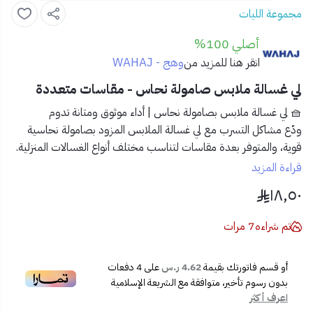
مجموعة الليات
أصلي 100%
وهج - WAHAJ
انقر هنا للمزيد من
لي غسالة ملابس صامولة نحاس - مقاسات متعددة
🧺 لي غسالة ملابس بصامولة نحاس | أداء موثوق ومتانة تدوم
ودّع مشاكل التسرب مع لي غسالة الملابس المزود بصامولة نحاسية
قوية، والمتوفر بعدة مقاسات لتناسب مختلف أنواع الغسالات المنزلية.
قراءة المزيد
✅ المميزات:
١٨٫٥٠
🟠
صامولة نحاسية عالية الجودة
تمنع التآكل وتضمن ثباتًا
محكمًا.
تم شراءه
7
مرات
📏
متوفر بمقاسات متعددة
لتناسب احتياجاتك المختلفة.
💧
مقاوم للتسرب
بفضل مواد التصنيع عالية التحمل.
أو قسم فاتورتك بقيمة
4.62 ر.س
على
4
دفعات
🧊
طبقة خارجية عازلة
تحمي من درجات الحرارة والرطوبة.
بدون رسوم تأخير، متوافقة مع الشريعة الإسلامية
🔩
تركيب سهل وسريع
بدون الحاجة لأدوات خاصة.
اعرف أكثر
📦 محتويات المنتج: