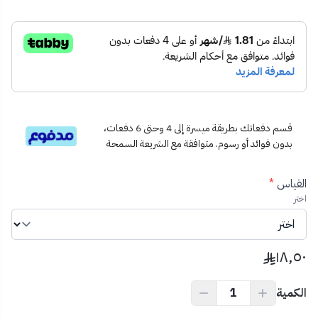
لي غسالة ملابس بجودة عالية
صامولة نحاسية مثبتة
حلقة منع تسرب داخلية
🛁 الاستخدام المثالي:
مثالي للاستخدام المنزلي مع جميع أنواع غسالات الملابس الأوتوماتيكية
والنصف أوتوماتيكية.
قسم دفعاتك بطريقة ميسرة إلى 4 وحتى 6 دفعات،
💡 نصيحة احترافية:
بدون فوائد أو رسوم. متوافقة مع الشريعة السمحة
اختر المقاس المناسب حسب موقع الغسالة والمسافة إلى مصدر
المياه، وتأكد من استخدام شريط تيفلون عند التركيب لضمان إحكام
القياس
*
مثالي.
اختر
١٨٫٥٠
الكمية