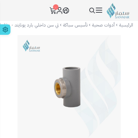
٠
سنمار Sanmar
الرئيسية
أدوات صحية
تأسيس سباكة
تي سن داخلي بارد يونايتد - مقاس