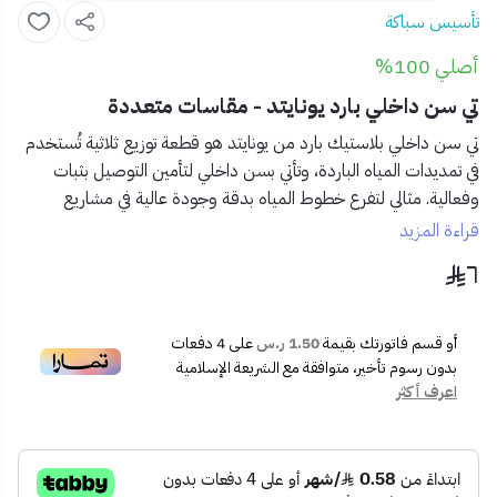
تأسيس سباكة
أصلي 100%
تي سن داخلي بارد يونايتد - مقاسات متعددة
تي سن داخلي بلاستيك بارد من يونايتد
هو قطعة توزيع ثلاثية تُستخدم
في تمديدات المياه الباردة، وتأتي بسن داخلي لتأمين التوصيل بثبات
وفعالية. مثالي لتفرع خطوط المياه بدقة وجودة عالية في مشاريع
السباكة المنزلية والتجارية.
قراءة المزيد
٦
✅
المميزات:
الخامة:
بلاستيك مقاوم عالي الجودة
النوع:
تي ثلاثي بسن داخلي
أو قسم فاتورتك بقيمة
1.50 ر.س
على
4
دفعات
الاستخدام:
شبكات المياه الباردة
بدون رسوم تأخير، متوافقة مع الشريعة الإسلامية
سهولة في التركيب ومتانة طويلة الأمد
اعرف أكثر
العلامة التجارية:
يونايتد
متوفر بمقاسات متعددة
تناسب مختلف الاحتياجات