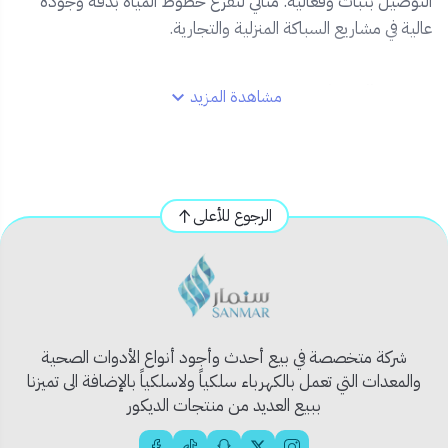
التوصيل بثبات وفعالية. مثالي لتفرع خطوط المياه بدقة وجودة
عالية في مشاريع السباكة المنزلية والتجارية.
✅
المميزات:
مشاهدة المزيد
الخامة:
بلاستيك مقاوم عالي الجودة
النوع:
تي ثلاثي بسن داخلي
الاستخدام:
شبكات المياه الباردة
سهولة في التركيب ومتانة طويلة الأمد
الرجوع للأعلى
العلامة التجارية:
يونايتد
متوفر بمقاسات متعددة
تناسب مختلف الاحتياجات
شركة متخصصة في بيع أحدث وأجود أنواع الأدوات الصحية
والمعدات التي تعمل بالكهرباء سلكياً ولاسلكياً بالإضافة الى تميزنا
ببيع العديد من منتجات الديكور