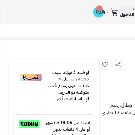
ك
٠
٠
الدخول
أو قسم فاتورتك بقيمة
41.25 ر.س
على
4
دفعات بدون رسوم تأخير،
متوافقة مع الشريعة
الإسلامية
اعرف أكثر
يطالي. يتميز
ان متعددة ليتماشى