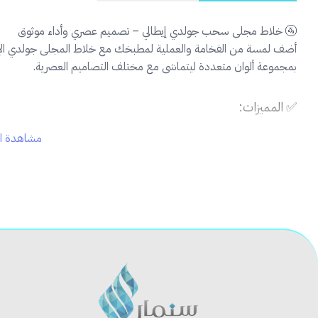
🚰 خلاط مجلى سحب جولدي إيطالي – تصميم عصري وأداء موثوق
أضف لمسة من الفخامة والعملية لمطبخك مع خلاط المجلى جولدي الإيطالي
بمجموعة ألوان متعددة ليتماشى مع مختلف التصاميم العصرية.
✅ المميزات:
مشاهدة ال
صناعة إيطالية بجودة عالية
لضمان الأداء والمتانة.
رأس سحب مرن
يسهل تنظيف الحوض والوصول لجميع الزوايا.
مادة مقاومة للصدأ والتآكل
بفضل التشطيب الفاخر.
صمام داخلي ناعم
لضبط دقيق لتدفق المياه.
ألوان متعددة
لتناسب ديكور المطبخ.
📦 محتويات المنتج:
خلاط مجلى سحب جولدي.
قاعدة تثبيت ومستلزمات التركيب.
كتيب تعليمات.