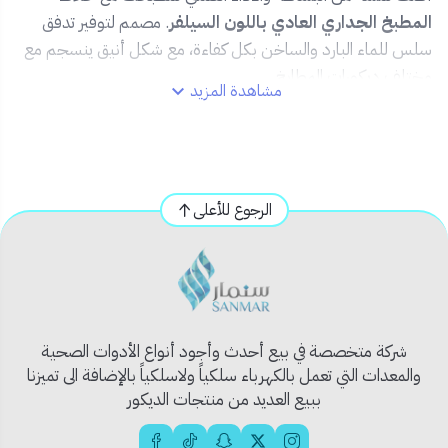
المطبخ الجداري العادي باللون السيلفر
. مصمم لتوفير تدفق
سلس للماء البارد والساخن بكل كفاءة، مع شكل أنيق ينسجم مع
مختلف ديكورات المطابخ.
مشاهدة المزيد
✅ المميزات:
🔁
نظام مزدوج للماء البارد والساخن لتلبية جميع
احتياجات المطبخ
الرجوع للأعلى
🧱
تصميم جداري لتوفير المساحة وسهولة التركيب
💧
صنبور ثابت بزاوية مثالية لتوزيع الماء دون تناثر
🛡️
طبقة مطلية مقاومة للصدأ باللون الفضي اللامع
🔧
مقبضان سهلان للتحكم الدقيق بدرجة الحرارة
والتدفق
شركة متخصصة في بيع أحدث وأجود أنواع الأدوات الصحية
والمعدات التي تعمل بالكهرباء سلكياً ولاسلكياً بالإضافة الى تميزنا
📦 محتويات المنتج:
ببيع العديد من منتجات الديكور
خلاط مطبخ جداري (بارد/ساخن)