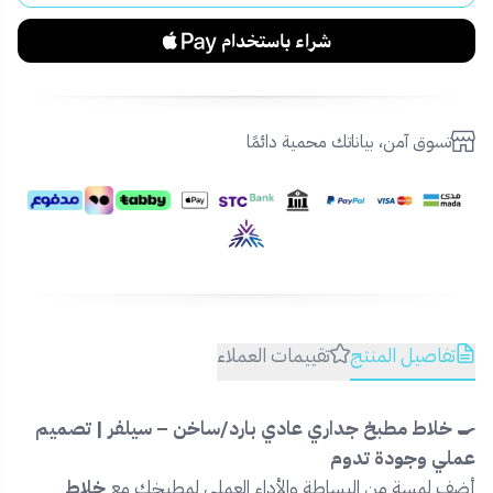
تسوق آمن، بياناتك محمية دائمًا
تفاصيل المنتج
تقييمات العملاء
🍳 خلاط مطبخ جداري عادي بارد/ساخن – سيلفر | تصميم
عملي وجودة تدوم
أضف لمسة من البساطة والأداء العملي لمطبخك مع
خلاط