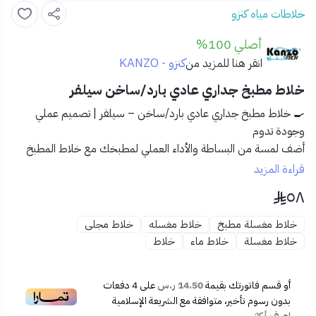
خلاطات مياه كنزو
أصلي 100%
كنزو - KANZO
انقر هنا للمزيد من
خلاط مطبخ جداري عادي بارد/ساخن سيلفر
🍳 خلاط مطبخ جداري عادي بارد/ساخن – سيلفر | تصميم عملي
وجودة تدوم
أضف لمسة من البساطة والأداء العملي لمطبخك مع
خلاط المطبخ
الجداري العادي باللون السيلفر
. مصمم لتوفير تدفق سلس للماء البارد
قراءة المزيد
والساخن بكل كفاءة، مع شكل أنيق ينسجم مع مختلف ديكورات
٥٨
المطابخ.
خلاط مغسلة مطبخ
خلاط مغسله
خلاط مجلى
✅ المميزات:
خلاط مغسلة
خلاط ماء
خلاط
🔁
نظام مزدوج للماء البارد والساخن لتلبية جميع احتياجات
المطبخ
أو قسم فاتورتك بقيمة
14.50 ر.س
على
4
دفعات
🧱
تصميم جداري لتوفير المساحة وسهولة التركيب
بدون رسوم تأخير، متوافقة مع الشريعة الإسلامية
💧
صنبور ثابت بزاوية مثالية لتوزيع الماء دون تناثر