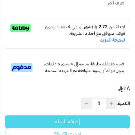
اعرف أكثر
📦 محتويات المنتج:
شطاف يدوي صغير الحجم بتشطيب كروم
قاعدة تثبيت معدنية
جميع ملحقات التركيب الأساسية
🛠️ الاستخدام المثالي:
مثالي للحمامات الصغيرة أو للاستخدام الشخصي، حيث يمنحك أداءً
دقيقًا مع راحة تامة في الحمل والتحكم.
💡 نصيحة احترافية:
قسم دفعاتك بطريقة ميسرة إلى 4 وحتى 6 دفعات،
بدون فوائد أو رسوم. متوافقة مع الشريعة السمحة
ينصح بتركيب منظم ضغط مياه لتقليل استهلاك الماء مع الحفاظ على
الكفاءة.
٢٨
الكمية
إضافة للسلة
اشتري الآن