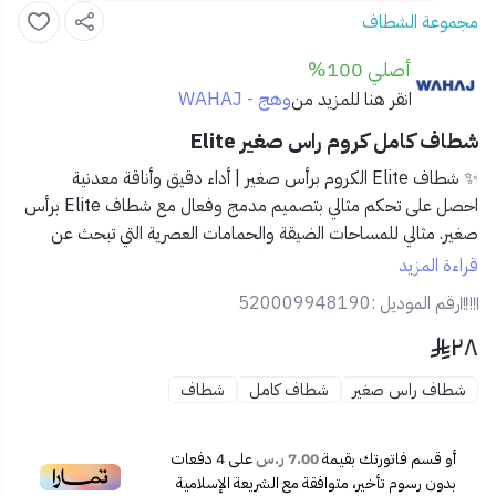
مجموعة الشطاف
أصلي 100%
وهج - WAHAJ
انقر هنا للمزيد من
شطاف كامل كروم راس صغير Elite
✨ شطاف Elite الكروم برأس صغير | أداء دقيق وأناقة معدنية
احصل على تحكم مثالي بتصميم مدمج وفعال مع شطاف Elite برأس
صغير. مثالي للمساحات الضيقة والحمامات العصرية التي تبحث عن
اللمسة العملية دون التخلي عن الأناقة.
قراءة المزيد
رقم الموديل :
520009948190
✅ المميزات:
٢٨
🧩
تصميم مدمج برأس صغير
يناسب الاستخدام الدقيق ويمنح
تحكمًا أفضل في تدفق المياه.
شطاف راس صغير
شطاف كامل
شطاف
💎
تشطيب كروم عالي اللمعان
مقاوم للصدأ والخدوش.
✋
مقبض انسيابي مريح
للاستخدام السريع بيد واحدة.
💦
تدفق ماء متوازن
يمنح إحساسًا بالنظافة والراحة.
أو قسم فاتورتك بقيمة
7.00 ر.س
على
4
دفعات
🔧
قاعدة تثبيت قوية
لضمان ثبات طويل الأمد.
بدون رسوم تأخير، متوافقة مع الشريعة الإسلامية