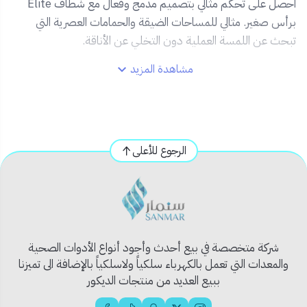
احصل على تحكم مثالي بتصميم مدمج وفعال مع شطاف Elite
برأس صغير. مثالي للمساحات الضيقة والحمامات العصرية التي
تبحث عن اللمسة العملية دون التخلي عن الأناقة.
مشاهدة المزيد
✅ المميزات:
🧩
تصميم مدمج برأس صغير
يناسب الاستخدام الدقيق
ويمنح تحكمًا أفضل في تدفق المياه.
💎
تشطيب كروم عالي اللمعان
مقاوم للصدأ والخدوش.
الرجوع للأعلى
✋
مقبض انسيابي مريح
للاستخدام السريع بيد واحدة.
💦
تدفق ماء متوازن
يمنح إحساسًا بالنظافة والراحة.
🔧
قاعدة تثبيت قوية
لضمان ثبات طويل الأمد.
📦 محتويات المنتج:
شركة متخصصة في بيع أحدث وأجود أنواع الأدوات الصحية
شطاف يدوي صغير الحجم بتشطيب كروم
والمعدات التي تعمل بالكهرباء سلكياً ولاسلكياً بالإضافة الى تميزنا
ببيع العديد من منتجات الديكور
قاعدة تثبيت معدنية
جميع ملحقات التركيب الأساسية