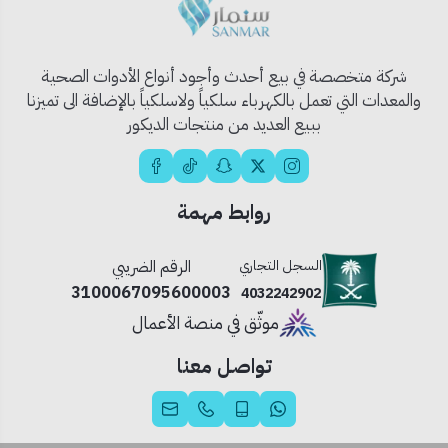
النقل
🔷
سطح مضاد للانزلاق
يمنع تحرك الحمولة أثناء الدفع
🛠️
تصميم معدني متين
يقاوم الصدأ والاستخدام المكثف
شركة متخصصة في بيع أحدث وأجود أنواع الأدوات الصحية
والمعدات التي تعمل بالكهرباء سلكياً ولاسلكياً بالإضافة الى تميزنا
📦
محتويات المنتج:
ببيع العديد من منتجات الديكور
عربية تحميل 4 كفر
موديل: KA-5104
سعة التحميل: 300 كجم
روابط مهمة
🧰
الاستخدام المثالي:
السجل التجاري
الرقم الضريبي
3100067095600003
4032242902
تنقل داخل المخازن والمستودعات
موثّق في منصة الأعمال
الأعمال الصناعية والورش
عمليات الشحن والتوصيل
تواصل معنا
التحميل والتنظيم داخل المحلات الكبرى
💡
نصيحة احترافية: