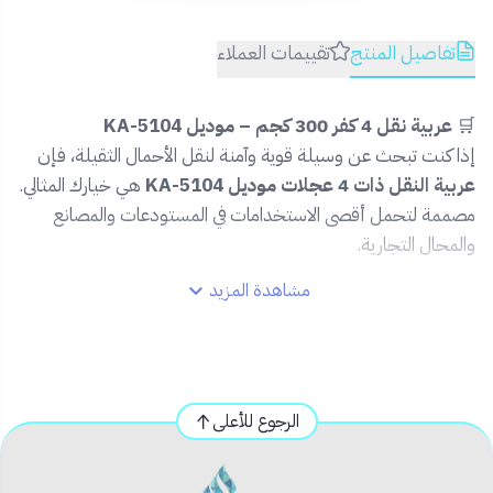
تفاصيل المنتج
تقييمات العملاء
🛒
عربية نقل 4 كفر 300 كجم – موديل KA-5104
إذا كنت تبحث عن وسيلة قوية وآمنة لنقل الأحمال الثقيلة، فإن
عربية النقل ذات 4 عجلات موديل KA-5104
هي خيارك المثالي.
مصممة لتحمل أقصى الاستخدامات في المستودعات والمصانع
والمحال التجارية.
مشاهدة المزيد
✅
المميزات:
🏋️
سعة تحميل تصل إلى 300 كجم
تناسب
الاستخدامات الشاقة
🔄
مقبض فولاذي قابل للطي
لتوفير المساحة عند
الرجوع للأعلى
التخزين
🛞
أربع عجلات دوّارة وثابتة
تمنحك تحكم مثالي أثناء