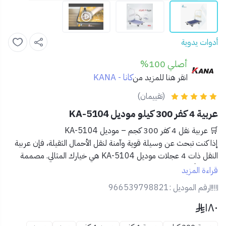
أدوات يدوية
أصلي 100%
كانا - KANA
انقر هنا للمزيد من
(تقييمان)
عربية 4 كفر 300 كيلو موديل KA-5104
🛒
عربية نقل 4 كفر 300 كجم – موديل KA-5104
إذا كنت تبحث عن وسيلة قوية وآمنة لنقل الأحمال الثقيلة، فإن
عربية
النقل ذات 4 عجلات موديل KA-5104
هي خيارك المثالي. مصممة
لتحمل أقصى الاستخدامات في المستودعات والمصانع والمحال
قراءة المزيد
التجارية.
رقم الموديل :
966539798821
١٨٠
✅
المميزات:
🏋️
سعة تحميل تصل إلى 300 كجم
تناسب الاستخدامات