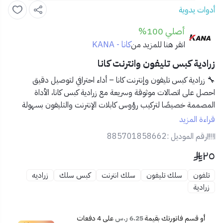
أدوات يدوية
أصلي 100%
كانا - KANA
انقر هنا للمزيد من
زرادية كبس تليفون وانترنت كانا
🔧
زرادية كبس تليفون وإنترنت كانا – أداء احترافي لتوصيل دقيق
احصل على اتصالات موثوقة وسريعة مع
زرادية كبس كانا
، الأداة
المصممة خصيصًا لتركيب رؤوس كابلات الإنترنت والتليفون بسهولة
ودقة.
قراءة المزيد
✅
المميزات:
رقم الموديل :
885701858662
📡 مناسبة لكبس رؤوس RJ45 (إنترنت) وRJ11 (تليفون)
٢٥
🔩 تصميم مريح لسهولة الضغط وتقليل الجهد
🔧 جودة تصنيع عالية لتحمل الاستخدام المكثف
تلفون
سلك تليفون
سلك انترنت
كبس سلك
زراديه
🖐️ مقبض مضاد للانزلاق لتحكم أفضل أثناء الكبس
زرادية
🛠️ أداة تقشير وقص مدمجة لتجهيز الكيبلات بسرعة
📦
محتويات المنتج:
1 × زرادية كبس تليفون وإنترنت من كانا
أو قسم فاتورتك بقيمة
6.25 ر.س
على
4
دفعات