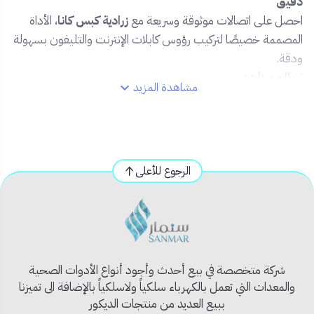
دقيق
احصل على اتصالات موثوقة وسريعة مع
زرادية كبس كانا
، الأداة
المصممة خصيصًا لتركيب رؤوس كابلات الإنترنت والتليفون بسهولة
ودقة.
✅
المميزات:
مشاهدة المزيد
📡 مناسبة لكبس رؤوس RJ45 (إنترنت) وRJ11
(تليفون)
🔩 تصميم مريح لسهولة الضغط وتقليل الجهد
🔧 جودة تصنيع عالية لتحمل الاستخدام المكثف
الرجوع للأعلى
🖐️ مقبض مضاد للانزلاق لتحكم أفضل أثناء الكبس
🛠️ أداة تقشير وقص مدمجة لتجهيز الكيبلات بسرعة
📦
محتويات المنتج:
1 × زرادية كبس تليفون وإنترنت من كانا
شركة متخصصة في بيع أحدث وأجود أنواع الأدوات الصحية
🧰
الاستخدام المثالي:
والمعدات التي تعمل بالكهرباء سلكياً ولاسلكياً بالإضافة الى تميزنا
تركيب الشبكات المنزلية والمكتبية
ببيع العديد من منتجات الديكور