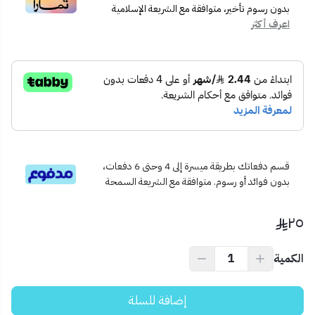
🧰
الاستخدام المثالي:
بدون رسوم تأخير، متوافقة مع الشريعة الإسلامية
اعرف أكثر
تركيب الشبكات المنزلية والمكتبية
صيانة وإصلاح كابلات الإنترنت والهاتف
مثالية للفنيين والمستخدمين المحترفين
💡
نصيحة احترافية:
تأكد من ترتيب الأسلاك حسب الألوان القياسية (T568A أو T568B)
قبل الكبس لضمان اتصال صحيح.
قسم دفعاتك بطريقة ميسرة إلى 4 وحتى 6 دفعات،
بدون فوائد أو رسوم. متوافقة مع الشريعة السمحة
٢٥
الكمية
إضافة للسلة