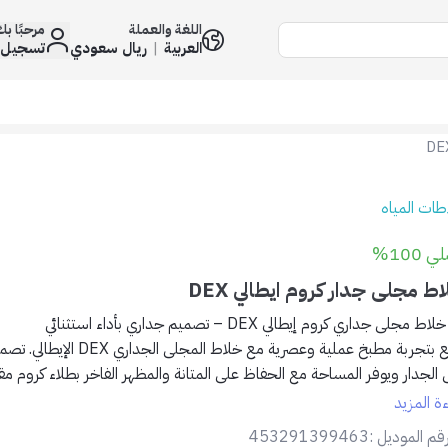
اللغة والعملة
مرحبًا ب
العربية
|
ريال سعودي
تسجيل 
طات المياه
 100%
ط مجلى جدار كروم ايطالي DEX
ط مجلى جداري كروم إيطالي DEX – تصميم جداري بأداء استثنائي
تمتع بتجربة مطبخ عملية وعصرية مع خلاط ا
 الجدار ويوفر المساحة مع الحفاظ على المتانة والمظهر الفاخر بطلاء كروم مق
ءة المزيد
لمميزات:
قم الموديل :
453291399463