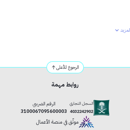
مزيد
الرجوع للأعلى
روابط مهمة
السجل التجاري
الرقم الضريبي
3100067095600003
4032242902
جود تمديدات مياه على الحائط.
موثّق في منصة الأعمال