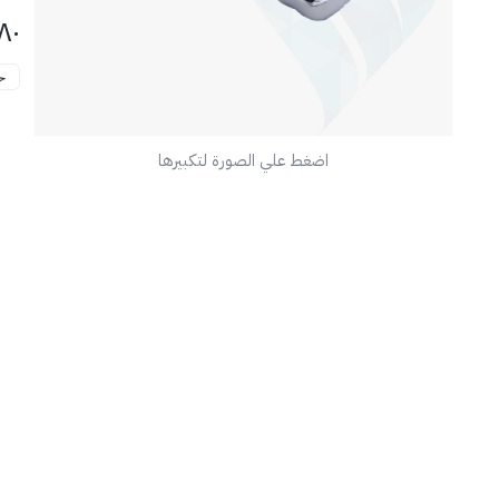
٨٠
خ
🏠 
اضغط علي الصورة لتكبيرها
💡 
اخت
الح