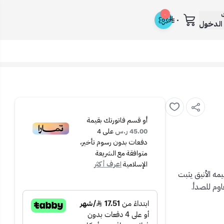
ك
٠
٠
الدخول
أو قسم فاتورتك بقيمة
45.00 ر.س
على
4
دفعات بدون رسوم تأخير،
متوافقة مع الشريعة
الإسلامية
اعرف أكثر
لمجلى الجداري DEX الإيطالي. تصميمه الأنيق يثبت
اوم للصدأ.