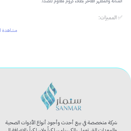
المتانة والمظهر الفاخر بطلاء كروم مقاوم للصدأ.
✅ المميزات:
مشاهدة ال
تصميم جداري أنيق لتوفير المساحة
مصنوع من خامات إيطالية عالية الجودة
طلاء كروم مقاوم للصدأ والتآكل
مقبضان منفصلان للتحكم الدقيق بالماء الساخن والبارد
مخرج مياه طويل ومتحرك لتسهيل التنظيف والاستخدام
🏠 الاستخدام المثالي:
مناسب للمطابخ الضيقة أو التي تحتاج تثبيت جداري
مثالي للاستخدام المنزلي والمطاعم أو المقاهي
💡 نصيحة احترافية:
اختر خلاط جداري عند الرغبة في استغلال سطح المجلى بالكامل أو عند و
شركة متخصصة في بيع أحدث وأجود أنواع الأدوات الصحية
والمعدات التي تعمل بالكهرباء سلكياً ولاسلكياً بالإضافة الى