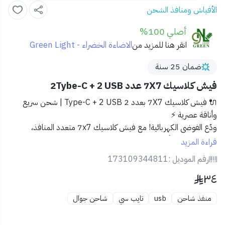
الأفياش ومنافذ الشحن
أصلي 100%
الاضاءة الخضراء - Green Light
انقر هنا للمزيد من
ضمان 25 سنة
فيش كلاسيك 7X7 عدد 2Tybe-C + 2 USB
🔌 فيش كلاسيك 7X7 بعدد 2 Type-C + 2 USB | شحن سريع
وأناقة عصرية ⚡
ودّع الفوضى الكهربائية! مع
فيش كلاسيك 7x7 متعدد المنافذ
،
استمتع بشحن أجهزتك بمنتهى الكفاءة والسرعة، كل ذلك في تصميم
قراءة المزيد
أنيق ومتين يتماشى مع كافة الديكورات.
رقم الموديل :
173109344811
٣٤
🔹 المميزات:
🔋 يحتوي على
2 منفذ Type-C
لتوافق مثالي مع أحدث
منفذ شاحن
usb
تايب سي
شاحن جوال
الهواتف والأجهزة الذكية.
⚡
2 منفذ USB
بقوة 2100mA للشحن السريع والآمن.