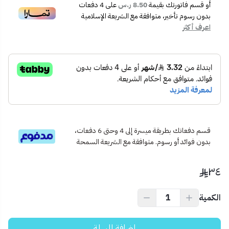
🛡️ مزوّد بحماية من التيار الزائد والحرارة.
أو قسم فاتورتك بقيمة
8.50 ر.س
على
4
دفعات
💡 مؤشرات إضاءة LED لكل منفذ للتنبيه بحالة التشغيل.
بدون رسوم تأخير، متوافقة مع الشريعة الإسلامية
اعرف أكثر
🎨 تصميم كلاسيكي باللون الأبيض مقاس 7x7 سهل التركيب.
📦 محتويات المنتج:
فيش جداري 7x7 | 2 USB | 2 Type-C | مؤشرات إضاءة | لون
أبيض.
✅ الاستخدام المثالي:
مثالي لغرف النوم، المكاتب، الصالات، أو أي مكان تحتاج فيه شحن
متعدد بدون محولات.
💡 نصيحة احترافية:
ركّبه بجانب السرير أو المكتب لشحن سريع ومريح بدون الحاجة إلى
قسم دفعاتك بطريقة ميسرة إلى 4 وحتى 6 دفعات،
بدون فوائد أو رسوم. متوافقة مع الشريعة السمحة
شواحن إضافية.
٣٤
الكمية
إضافة للسلة