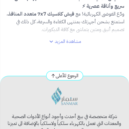
سريع وأناقة عصرية ⚡
ودّع الفوضى الكهربائية! مع
فيش كلاسيك 7x7 متعدد المنافذ
،
استمتع بشحن أجهزتك بمنتهى الكفاءة والسرعة، كل ذلك في
تصميم أنيق ومتين يتماشى مع كافة الديكورات.
مشاهدة المزيد
🔹 المميزات:
🔋 يحتوي على
2 منفذ Type-C
لتوافق مثالي مع أحدث
الهواتف والأجهزة الذكية.
⚡
2 منفذ USB
بقوة 2100mA للشحن السريع والآمن.
الرجوع للأعلى
🛡️ مزوّد بحماية من التيار الزائد والحرارة.
💡 مؤشرات إضاءة LED لكل منفذ للتنبيه بحالة التشغيل.
🎨 تصميم كلاسيكي باللون الأبيض مقاس 7x7 سهل
التركيب.
📦 محتويات المنتج:
شركة متخصصة في بيع أحدث وأجود أنواع الأدوات الصحية
فيش جداري 7x7 | 2 USB | 2 Type-C | مؤشرات إضاءة | لون
والمعدات التي تعمل بالكهرباء سلكياً ولاسلكياً بالإضافة الى تميزنا
أبيض.