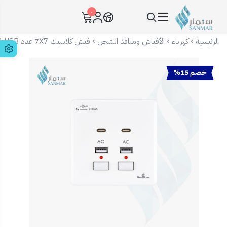
٠
سنمار Sanmar
الرئيسية
كهرباء
الأفياش ومنافذ الشحن
فيش كلاسيك 7X7 عدد 2Tybe-C + 2 USB
خصم 15%