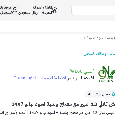
اللغة والعملة
مرحبًا ب
العربية
|
ريال سعودي
تسجيل 
فيش ثلاثي 13 امبير مع مفتاح ولمبة اسود بيانو 14x7
فياش ومنافذ الشحن
أصلي 100%
الاضاءة الخضراء - Green Light
انقر هنا للمزيد من
ضمان 25 سنة
1 امبير مع مفتاح ولمبة اسود بيانو 14x7
فيش ثلاثي 13 أمبير مع مفتاح ولمبة – أسود بيانو 14x7 | أناقة وأمان في الاستخدام اليومي 🖤