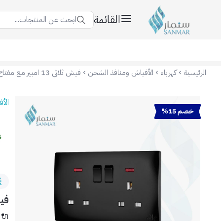
القائمة
ابحث عن المنتجات...
سنمار Sanmar
الرئيسية
كهرباء
الأفياش ومنافذ الشحن
الأ
خصم 15%
فيش ثلاثي 3
🔌