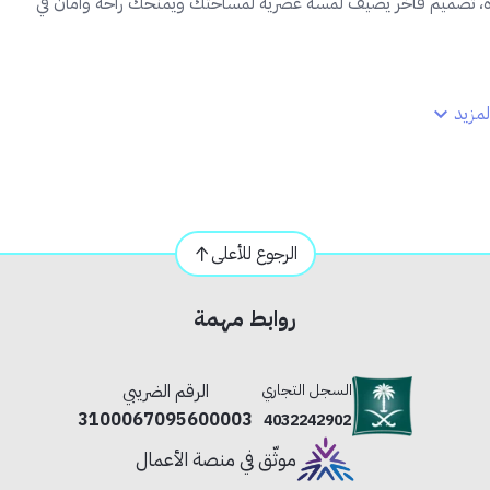
ة، تصميم فاخر يضيف لمسة عصرية لمساحتك ويمنحك راحة وأمان في
مزيد
ي.
الرجوع للأعلى
روابط مهمة
السجل التجاري
الرقم الضريبي
3100067095600003
4032242902
ة متعددة بأمان وأناقة.
موثّق في منصة الأعمال