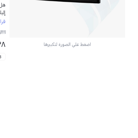
هل 
إلي
عصر
قرا
✨
ا
ر
٢٨
اضغط علي الصورة لتكبيرها
13 
📦
📍
مثا
💡
لأق