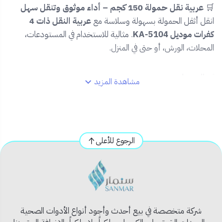
🛒
عربية نقل حمولة 150 كجم – أداء موثوق وتنقل سهل
انقل أثقل الحمولة بسهولة وسلاسة مع
عربية النقل ذات 4
كفرات موديل KA-5104
. مثالية للاستخدام في المستودعات،
المحلات، الورش، أو حتى في المنزل.
✅
المميزات:
مشاهدة المزيد
🏋️
تحمل حتى 150 كجم
لتناسب مختلف الاستخدامات
الصناعية والتجارية
🚛
4 عجلات قوية
للحركة السلسة والثبات على الأسطح
المختلفة
الرجوع للأعلى
🧳
سطح تحميل واسع
يساعد في توزيع الوزن بشكل
متوازن
🧱
هيكل معدني متين
مع سطح مقاوم للانزلاق
🔄
مقبض مريح قابل للطي
لتسهيل التخزين والنقل
شركة متخصصة في بيع أحدث وأجود أنواع الأدوات الصحية
📦
محتويات المنتج: