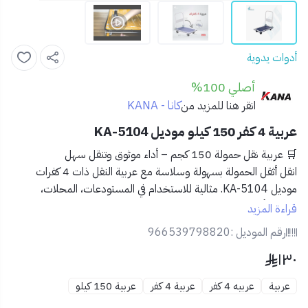
أدوات يدوية
أصلي 100%
كانا - KANA
انقر هنا للمزيد من
عربية 4 كفر 150 كيلو موديل KA-5104
🛒
عربية نقل حمولة 150 كجم – أداء موثوق وتنقل سهل
انقل أثقل الحمولة بسهولة وسلاسة مع
عربية النقل ذات 4 كفرات
موديل KA-5104
. مثالية للاستخدام في المستودعات، المحلات،
الورش، أو حتى في المنزل.
قراءة المزيد
رقم الموديل :
966539798820
✅
المميزات:
١٣٠
🏋️
تحمل حتى 150 كجم
لتناسب مختلف الاستخدامات
الصناعية والتجارية
عربية
عربيه 4 كفر
عربية 4 كفر
عربية 150 كيلو
🚛
4 عجلات قوية
للحركة السلسة والثبات على الأسطح