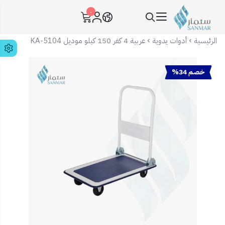
٠
سنمار Sanmar
الرئيسية
أدوات يدوية
عربية 4 كفر 150 كيلو موديل KA-5104
خصم 34%