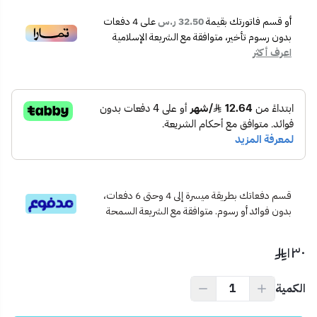
المختلفة
🧳
سطح تحميل واسع
يساعد في توزيع الوزن بشكل متوازن
أو قسم فاتورتك بقيمة
32.50 ر.س
على
4
دفعات
🧱
هيكل معدني متين
مع سطح مقاوم للانزلاق
بدون رسوم تأخير، متوافقة مع الشريعة الإسلامية
اعرف أكثر
🔄
مقبض مريح قابل للطي
لتسهيل التخزين والنقل
📦
محتويات المنتج:
عربية 4 كفر تحميل 150 كجم
موديل: KA-5104
🧰
الاستخدام المثالي:
نقل الكراتين والمنتجات في المستودعات
تسهيل الشحن والتفريغ في المحلات التجارية
الأعمال اللوجستية داخل المؤسسات
الاستخدام المنزلي لنقل الأدوات أو الأثاث الصغير
قسم دفعاتك بطريقة ميسرة إلى 4 وحتى 6 دفعات،
بدون فوائد أو رسوم. متوافقة مع الشريعة السمحة
💡
نصيحة احترافية:
لتطويل عمر الكفرات، تأكد من استخدامها على أرضيات مستوية وتجنب
١٣٠
التحميل الزائد عن الحد المسموح.
الكمية